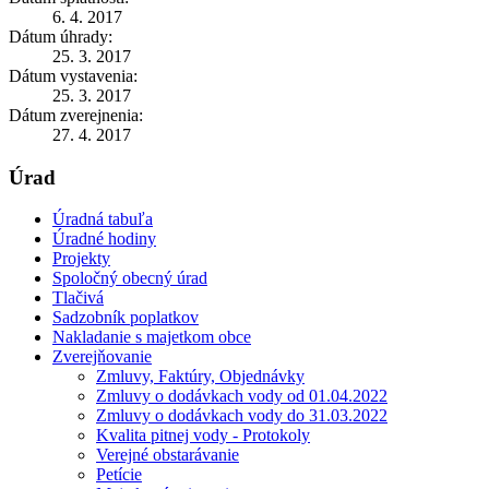
6. 4. 2017
Dátum úhrady:
25. 3. 2017
Dátum vystavenia:
25. 3. 2017
Dátum zverejnenia:
27. 4. 2017
Úrad
Úradná tabuľa
Úradné hodiny
Projekty
Spoločný obecný úrad
Tlačivá
Sadzobník poplatkov
Nakladanie s majetkom obce
Zverejňovanie
Zmluvy, Faktúry, Objednávky
Zmluvy o dodávkach vody od 01.04.2022
Zmluvy o dodávkach vody do 31.03.2022
Kvalita pitnej vody - Protokoly
Verejné obstarávanie
Petície