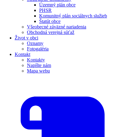
Územný plán obce
PHSR
Komunitný plán sociálnych služieb
Štatút obce
Všeobecné záväzné nariadenia
Obchodná verejná súťaž
Život v obci
Oznamy
Fotogaléria
Kontakt
Kontakty
Napíšte nám
Mapa webu