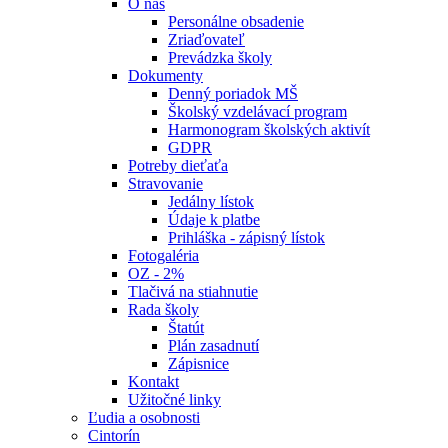
O nás
Personálne obsadenie
Zriaďovateľ
Prevádzka školy
Dokumenty
Denný poriadok MŠ
Školský vzdelávací program
Harmonogram školských aktivít
GDPR
Potreby dieťaťa
Stravovanie
Jedálny lístok
Údaje k platbe
Prihláška - zápisný lístok
Fotogaléria
OZ - 2%
Tlačivá na stiahnutie
Rada školy
Štatút
Plán zasadnutí
Zápisnice
Kontakt
Užitočné linky
Ľudia a osobnosti
Cintorín