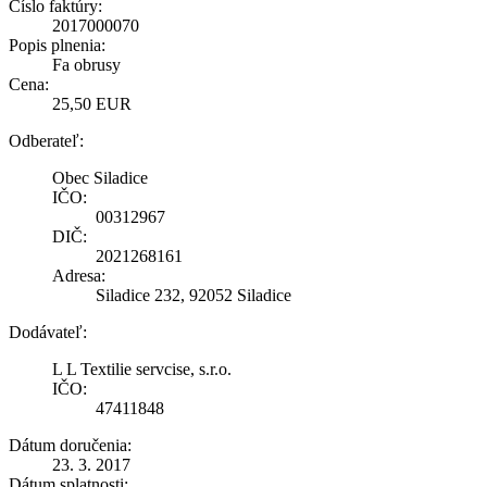
Číslo faktúry:
2017000070
Popis plnenia:
Fa obrusy
Cena:
25,50 EUR
Odberateľ:
Obec Siladice
IČO:
00312967
DIČ:
2021268161
Adresa:
Siladice 232, 92052 Siladice
Dodávateľ:
L L Textilie servcise, s.r.o.
IČO:
47411848
Dátum doručenia:
23. 3. 2017
Dátum splatnosti: