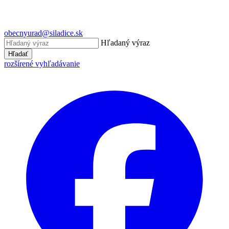
obecnyurad@siladice.sk
Hľadaný výraz
Hľadať
rozšírené vyhľadávanie