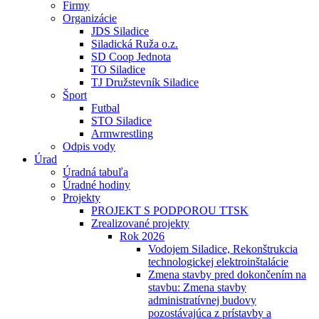
Firmy
Organizácie
JDS Siladice
Siladická Ruža o.z.
SD Coop Jednota
TO Siladice
TJ Družstevník Siladice
Šport
Futbal
STO Siladice
Armwrestling
Odpis vody
Úrad
Úradná tabuľa
Úradné hodiny
Projekty
PROJEKT S PODPOROU TTSK
Zrealizované projekty
Rok 2026
Vodojem Siladice, Rekonštrukcia
technologickej elektroinštalácie
Zmena stavby pred dokončením na
stavbu: Zmena stavby
administratívnej budovy
pozostávajúca z prístavby a