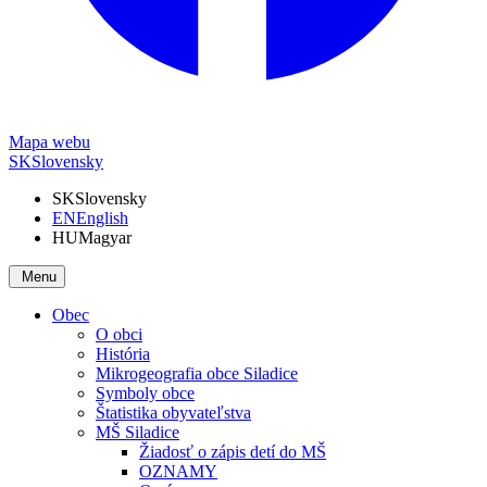
Mapa webu
SK
Slovensky
SK
Slovensky
EN
English
HU
Magyar
Menu
Obec
O obci
História
Mikrogeografia obce Siladice
Symboly obce
Štatistika obyvateľstva
MŠ Siladice
Žiadosť o zápis detí do MŠ
OZNAMY