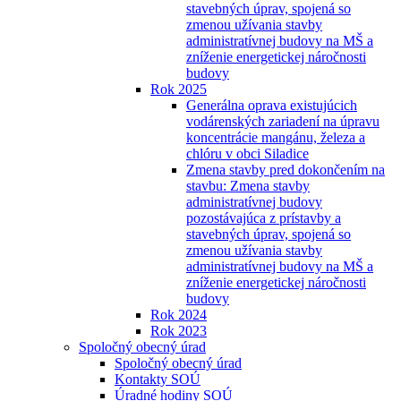
stavebných úprav, spojená so
zmenou užívania stavby
administratívnej budovy na MŠ a
zníženie energetickej náročnosti
budovy
Rok 2025
Generálna oprava existujúcich
vodárenských zariadení na úpravu
koncentrácie mangánu, železa a
chlóru v obci Siladice
Zmena stavby pred dokončením na
stavbu: Zmena stavby
administratívnej budovy
pozostávajúca z prístavby a
stavebných úprav, spojená so
zmenou užívania stavby
administratívnej budovy na MŠ a
zníženie energetickej náročnosti
budovy
Rok 2024
Rok 2023
Spoločný obecný úrad
Spoločný obecný úrad
Kontakty SOÚ
Úradné hodiny SOÚ