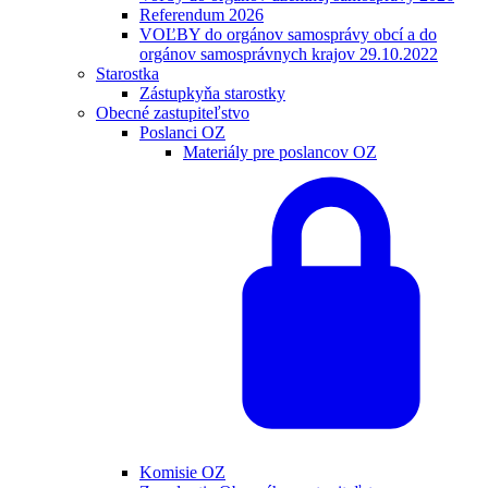
Referendum 2026
VOĽBY do orgánov samosprávy obcí a do
orgánov samosprávnych krajov 29.10.2022
Starostka
Zástupkyňa starostky
Obecné zastupiteľstvo
Poslanci OZ
Materiály pre poslancov OZ
Komisie OZ