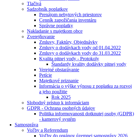
Tlačivá
Sadzobník poplatkov
Prenájom nebytových priestorov
Cenník zapožičania inventáru
Správne poplatky
Nakladanie s majetkom obce
Zverejňovanie
Zmluvy, Faktúry, Objednávky
Zmluvy o dodávkach vody od 01.04.2022
Zmluvy o dodávkach vody do 31.03.2022
Kvalita pitnej vody - Protokoly
Štandardy kvality dodávky pitnej vody
Verejné obstarávanie
Petície
Majetkové priznanie
Informácia o výške výnosu z poplatku za rozvoj
a jeho použitie
Rok 2025
Slobodný prístup k informáciam
GDPR - Ochrana osobných údajov
Politika informovanosti dotknutej osoby (GDPR)
- kamerový systém
Samospráva
Voľby a Referendum
Voľby do orgánov územnej samosprávy 2026