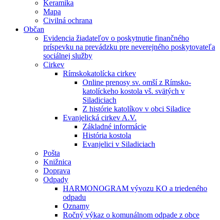
Keramika
Mapa
Civilná ochrana
Občan
Evidencia žiadateľov o poskytnutie finančného
príspevku na prevádzku pre neverejného poskytovateľa
sociálnej služby
Cirkev
Rímskokatolícka cirkev
Online prenosy sv. omší z Rímsko-
katolíckeho kostola vš. svätých v
Siladiciach
Z histórie katolíkov v obci Siladice
Evanjelická cirkev A.V.
Základné informácie
História kostola
Evanjelici v Siladiciach
Pošta
Knižnica
Doprava
Odpady
HARMONOGRAM vývozu KO a triedeného
odpadu
Oznamy
Ročný výkaz o komunálnom odpade z obce