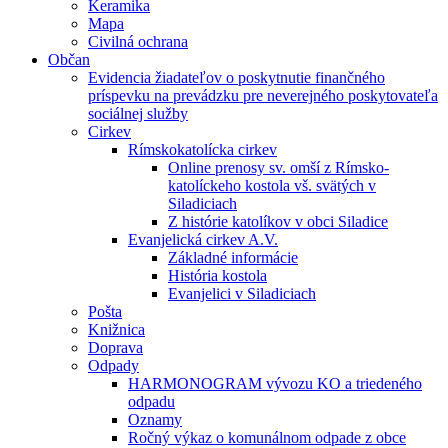
Keramika
Mapa
Civilná ochrana
Občan
Evidencia žiadateľov o poskytnutie finančného
príspevku na prevádzku pre neverejného poskytovateľa
sociálnej služby
Cirkev
Rímskokatolícka cirkev
Online prenosy sv. omší z Rímsko-
katolíckeho kostola vš. svätých v
Siladiciach
Z histórie katolíkov v obci Siladice
Evanjelická cirkev A.V.
Základné informácie
História kostola
Evanjelici v Siladiciach
Pošta
Knižnica
Doprava
Odpady
HARMONOGRAM vývozu KO a triedeného
odpadu
Oznamy
Ročný výkaz o komunálnom odpade z obce