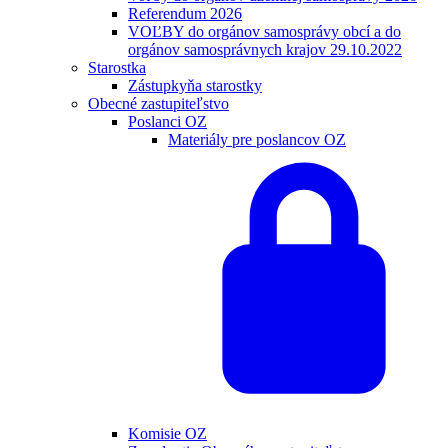
Referendum 2026
VOĽBY do orgánov samosprávy obcí a do
orgánov samosprávnych krajov 29.10.2022
Starostka
Zástupkyňa starostky
Obecné zastupiteľstvo
Poslanci OZ
Materiály pre poslancov OZ
Komisie OZ