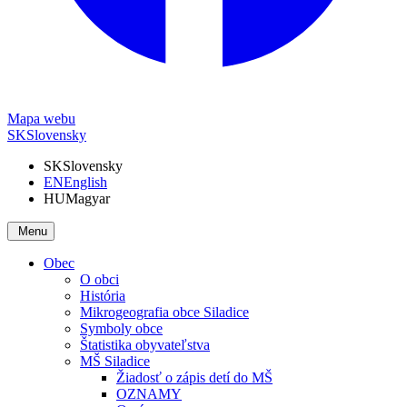
Mapa webu
SK
Slovensky
SK
Slovensky
EN
English
HU
Magyar
Menu
Obec
O obci
História
Mikrogeografia obce Siladice
Symboly obce
Štatistika obyvateľstva
MŠ Siladice
Žiadosť o zápis detí do MŠ
OZNAMY