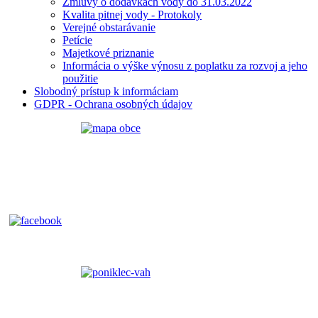
Zmluvy o dodávkach vody do 31.03.2022
Kvalita pitnej vody - Protokoly
Verejné obstarávanie
Petície
Majetkové priznanie
Informácia o výške výnosu z poplatku za rozvoj a jeho
použitie
Slobodný prístup k informáciam
GDPR - Ochrana osobných údajov