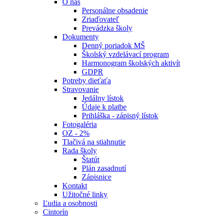
O nás
Personálne obsadenie
Zriaďovateľ
Prevádzka školy
Dokumenty
Denný poriadok MŠ
Školský vzdelávací program
Harmonogram školských aktivít
GDPR
Potreby dieťaťa
Stravovanie
Jedálny lístok
Údaje k platbe
Prihláška - zápisný lístok
Fotogaléria
OZ - 2%
Tlačivá na stiahnutie
Rada školy
Štatút
Plán zasadnutí
Zápisnice
Kontakt
Užitočné linky
Ľudia a osobnosti
Cintorín