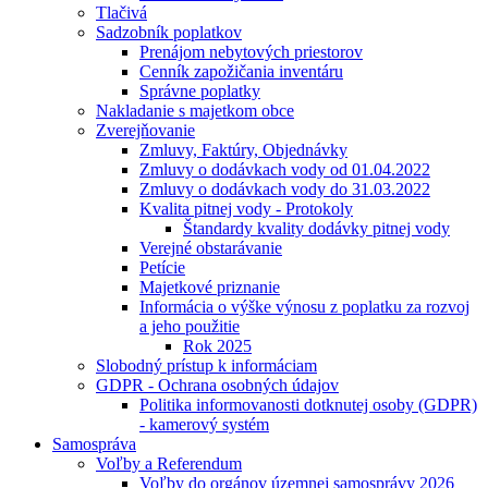
Tlačivá
Sadzobník poplatkov
Prenájom nebytových priestorov
Cenník zapožičania inventáru
Správne poplatky
Nakladanie s majetkom obce
Zverejňovanie
Zmluvy, Faktúry, Objednávky
Zmluvy o dodávkach vody od 01.04.2022
Zmluvy o dodávkach vody do 31.03.2022
Kvalita pitnej vody - Protokoly
Štandardy kvality dodávky pitnej vody
Verejné obstarávanie
Petície
Majetkové priznanie
Informácia o výške výnosu z poplatku za rozvoj
a jeho použitie
Rok 2025
Slobodný prístup k informáciam
GDPR - Ochrana osobných údajov
Politika informovanosti dotknutej osoby (GDPR)
- kamerový systém
Samospráva
Voľby a Referendum
Voľby do orgánov územnej samosprávy 2026