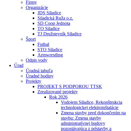
Firmy
Organizácie
JDS Siladice
Siladická Ruža o.z.
SD Coop Jednota
TO Siladice
TJ Družstevník Siladice
Šport
Futbal
STO Siladice
Armwrestling
Odpis vody
Úrad
Úradná tabuľa
Úradné hodiny
Projekty
PROJEKT S PODPOROU TTSK
Zrealizované projekty
Rok 2026
Vodojem Siladice, Rekonštrukcia
technologickej elektroinštalácie
Zmena stavby pred dokončením na
stavbu: Zmena stavby
administratívnej budovy
pozostávajúca z prístavby a