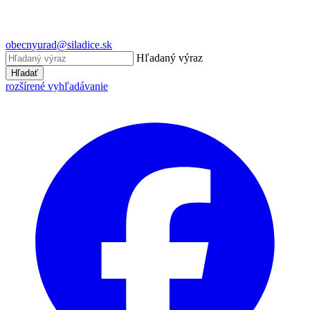
obecnyurad@siladice.sk
Hľadaný výraz
Hľadať
rozšírené vyhľadávanie