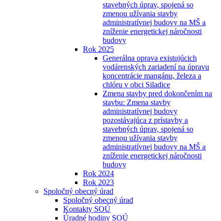
stavebných úprav, spojená so
zmenou užívania stavby
administratívnej budovy na MŠ a
zníženie energetickej náročnosti
budovy
Rok 2025
Generálna oprava existujúcich
vodárenských zariadení na úpravu
koncentrácie mangánu, železa a
chlóru v obci Siladice
Zmena stavby pred dokončením na
stavbu: Zmena stavby
administratívnej budovy
pozostávajúca z prístavby a
stavebných úprav, spojená so
zmenou užívania stavby
administratívnej budovy na MŠ a
zníženie energetickej náročnosti
budovy
Rok 2024
Rok 2023
Spoločný obecný úrad
Spoločný obecný úrad
Kontakty SOÚ
Úradné hodiny SOÚ