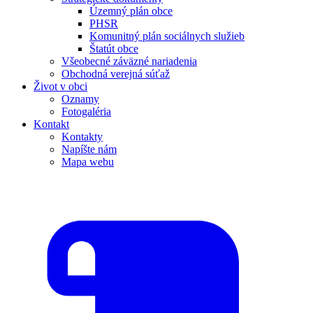
Územný plán obce
PHSR
Komunitný plán sociálnych služieb
Štatút obce
Všeobecné záväzné nariadenia
Obchodná verejná súťaž
Život v obci
Oznamy
Fotogaléria
Kontakt
Kontakty
Napíšte nám
Mapa webu