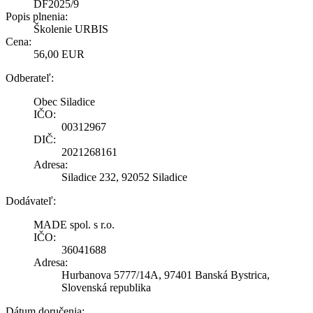
DF2025/9
Popis plnenia:
Školenie URBIS
Cena:
56,00 EUR
Odberateľ:
Obec Siladice
IČO:
00312967
DIČ:
2021268161
Adresa:
Siladice 232, 92052 Siladice
Dodávateľ:
MADE spol. s r.o.
IČO:
36041688
Adresa:
Hurbanova 5777/14A, 97401 Banská Bystrica,
Slovenská republika
Dátum doručenia: