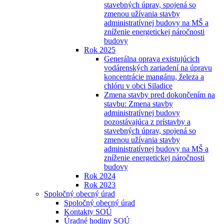
stavebných úprav, spojená so
zmenou užívania stavby
administratívnej budovy na MŠ a
zníženie energetickej náročnosti
budovy
Rok 2025
Generálna oprava existujúcich
vodárenských zariadení na úpravu
koncentrácie mangánu, železa a
chlóru v obci Siladice
Zmena stavby pred dokončením na
stavbu: Zmena stavby
administratívnej budovy
pozostávajúca z prístavby a
stavebných úprav, spojená so
zmenou užívania stavby
administratívnej budovy na MŠ a
zníženie energetickej náročnosti
budovy
Rok 2024
Rok 2023
Spoločný obecný úrad
Spoločný obecný úrad
Kontakty SOÚ
Úradné hodiny SOÚ