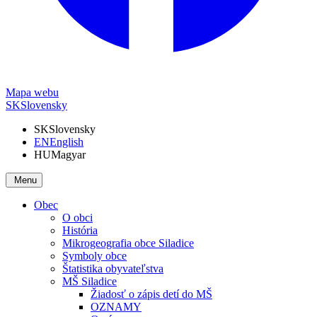
Mapa webu
SK
Slovensky
SK
Slovensky
EN
English
HU
Magyar
Menu
Obec
O obci
História
Mikrogeografia obce Siladice
Symboly obce
Štatistika obyvateľstva
MŠ Siladice
Žiadosť o zápis detí do MŠ
OZNAMY