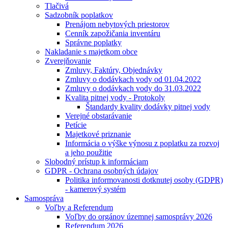
Tlačivá
Sadzobník poplatkov
Prenájom nebytových priestorov
Cenník zapožičania inventáru
Správne poplatky
Nakladanie s majetkom obce
Zverejňovanie
Zmluvy, Faktúry, Objednávky
Zmluvy o dodávkach vody od 01.04.2022
Zmluvy o dodávkach vody do 31.03.2022
Kvalita pitnej vody - Protokoly
Štandardy kvality dodávky pitnej vody
Verejné obstarávanie
Petície
Majetkové priznanie
Informácia o výške výnosu z poplatku za rozvoj
a jeho použitie
Slobodný prístup k informáciam
GDPR - Ochrana osobných údajov
Politika informovanosti dotknutej osoby (GDPR)
- kamerový systém
Samospráva
Voľby a Referendum
Voľby do orgánov územnej samosprávy 2026
Referendum 2026