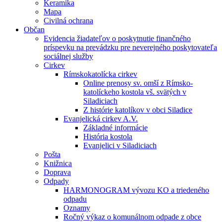
Keramika
Mapa
Civilná ochrana
Občan
Evidencia žiadateľov o poskytnutie finančného
príspevku na prevádzku pre neverejného poskytovateľa
sociálnej služby
Cirkev
Rímskokatolícka cirkev
Online prenosy sv. omší z Rímsko-
katolíckeho kostola vš. svätých v
Siladiciach
Z histórie katolíkov v obci Siladice
Evanjelická cirkev A.V.
Základné informácie
História kostola
Evanjelici v Siladiciach
Pošta
Knižnica
Doprava
Odpady
HARMONOGRAM vývozu KO a triedeného
odpadu
Oznamy
Ročný výkaz o komunálnom odpade z obce