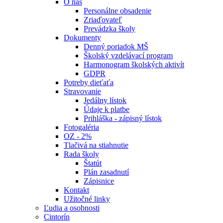
O nás
Personálne obsadenie
Zriaďovateľ
Prevádzka školy
Dokumenty
Denný poriadok MŠ
Školský vzdelávací program
Harmonogram školských aktivít
GDPR
Potreby dieťaťa
Stravovanie
Jedálny lístok
Údaje k platbe
Prihláška - zápisný lístok
Fotogaléria
OZ - 2%
Tlačivá na stiahnutie
Rada školy
Štatút
Plán zasadnutí
Zápisnice
Kontakt
Užitočné linky
Ľudia a osobnosti
Cintorín