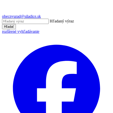
obecnyurad@siladice.sk
Hľadaný výraz
Hľadať
rozšírené vyhľadávanie