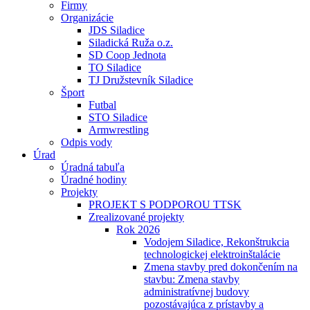
Firmy
Organizácie
JDS Siladice
Siladická Ruža o.z.
SD Coop Jednota
TO Siladice
TJ Družstevník Siladice
Šport
Futbal
STO Siladice
Armwrestling
Odpis vody
Úrad
Úradná tabuľa
Úradné hodiny
Projekty
PROJEKT S PODPOROU TTSK
Zrealizované projekty
Rok 2026
Vodojem Siladice, Rekonštrukcia
technologickej elektroinštalácie
Zmena stavby pred dokončením na
stavbu: Zmena stavby
administratívnej budovy
pozostávajúca z prístavby a