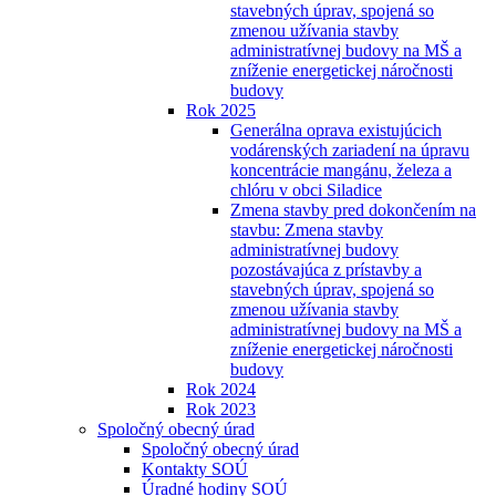
stavebných úprav, spojená so
zmenou užívania stavby
administratívnej budovy na MŠ a
zníženie energetickej náročnosti
budovy
Rok 2025
Generálna oprava existujúcich
vodárenských zariadení na úpravu
koncentrácie mangánu, železa a
chlóru v obci Siladice
Zmena stavby pred dokončením na
stavbu: Zmena stavby
administratívnej budovy
pozostávajúca z prístavby a
stavebných úprav, spojená so
zmenou užívania stavby
administratívnej budovy na MŠ a
zníženie energetickej náročnosti
budovy
Rok 2024
Rok 2023
Spoločný obecný úrad
Spoločný obecný úrad
Kontakty SOÚ
Úradné hodiny SOÚ