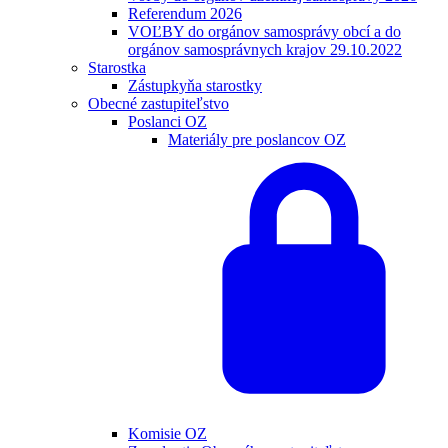
Referendum 2026
VOĽBY do orgánov samosprávy obcí a do
orgánov samosprávnych krajov 29.10.2022
Starostka
Zástupkyňa starostky
Obecné zastupiteľstvo
Poslanci OZ
Materiály pre poslancov OZ
Komisie OZ