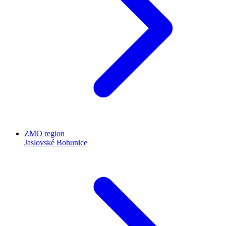
ZMO region
Jaslovské Bohunice