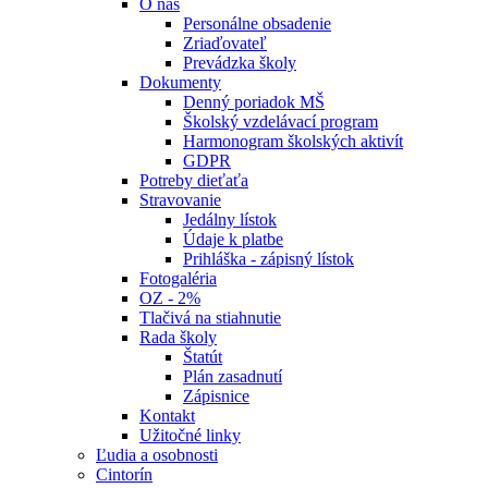
O nás
Personálne obsadenie
Zriaďovateľ
Prevádzka školy
Dokumenty
Denný poriadok MŠ
Školský vzdelávací program
Harmonogram školských aktivít
GDPR
Potreby dieťaťa
Stravovanie
Jedálny lístok
Údaje k platbe
Prihláška - zápisný lístok
Fotogaléria
OZ - 2%
Tlačivá na stiahnutie
Rada školy
Štatút
Plán zasadnutí
Zápisnice
Kontakt
Užitočné linky
Ľudia a osobnosti
Cintorín