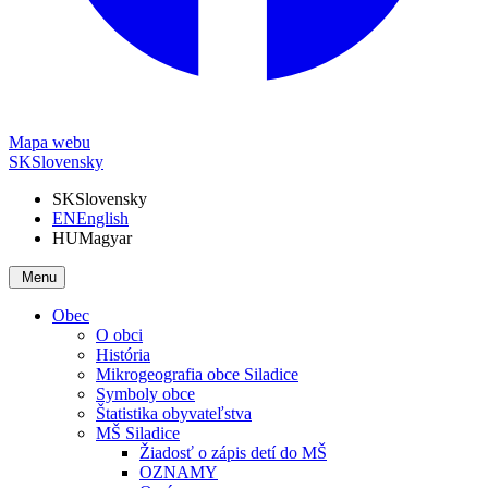
Mapa webu
SK
Slovensky
SK
Slovensky
EN
English
HU
Magyar
Menu
Obec
O obci
História
Mikrogeografia obce Siladice
Symboly obce
Štatistika obyvateľstva
MŠ Siladice
Žiadosť o zápis detí do MŠ
OZNAMY