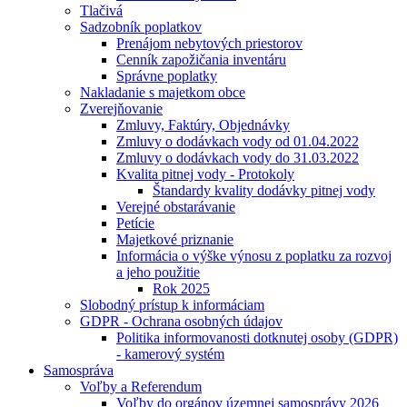
Tlačivá
Sadzobník poplatkov
Prenájom nebytových priestorov
Cenník zapožičania inventáru
Správne poplatky
Nakladanie s majetkom obce
Zverejňovanie
Zmluvy, Faktúry, Objednávky
Zmluvy o dodávkach vody od 01.04.2022
Zmluvy o dodávkach vody do 31.03.2022
Kvalita pitnej vody - Protokoly
Štandardy kvality dodávky pitnej vody
Verejné obstarávanie
Petície
Majetkové priznanie
Informácia o výške výnosu z poplatku za rozvoj
a jeho použitie
Rok 2025
Slobodný prístup k informáciam
GDPR - Ochrana osobných údajov
Politika informovanosti dotknutej osoby (GDPR)
- kamerový systém
Samospráva
Voľby a Referendum
Voľby do orgánov územnej samosprávy 2026