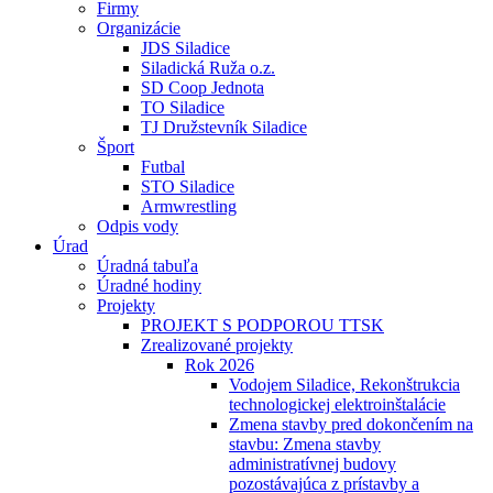
Firmy
Organizácie
JDS Siladice
Siladická Ruža o.z.
SD Coop Jednota
TO Siladice
TJ Družstevník Siladice
Šport
Futbal
STO Siladice
Armwrestling
Odpis vody
Úrad
Úradná tabuľa
Úradné hodiny
Projekty
PROJEKT S PODPOROU TTSK
Zrealizované projekty
Rok 2026
Vodojem Siladice, Rekonštrukcia
technologickej elektroinštalácie
Zmena stavby pred dokončením na
stavbu: Zmena stavby
administratívnej budovy
pozostávajúca z prístavby a