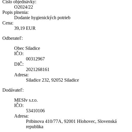
Číslo objednávky:
O2024/22
Popis plnenia:
Dodanie hygienických potrieb
Cena:
39,19 EUR
Odberateľ:
Obec Siladice
IČO:
00312967
DIČ:
2021268161
Adresa:
Siladice 232, 92052 Siladice
Dodávateľ:
MESIv s.r.o.
IČO:
53410106
Adresa:
Pribinova 410/77A, 92001 Hlohovec, Slovenská
republika