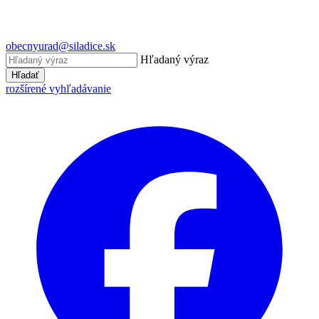
obecnyurad@siladice.sk
Hľadaný výraz
Hľadať
rozšírené vyhľadávanie