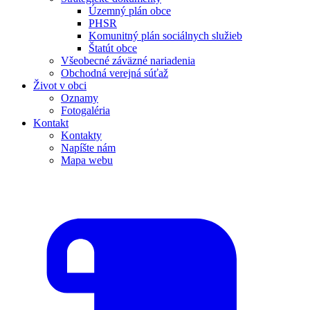
Územný plán obce
PHSR
Komunitný plán sociálnych služieb
Štatút obce
Všeobecné záväzné nariadenia
Obchodná verejná súťaž
Život v obci
Oznamy
Fotogaléria
Kontakt
Kontakty
Napíšte nám
Mapa webu