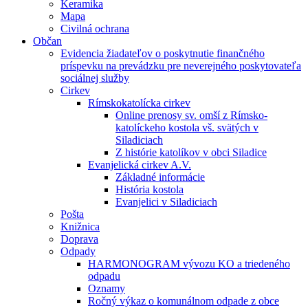
Keramika
Mapa
Civilná ochrana
Občan
Evidencia žiadateľov o poskytnutie finančného
príspevku na prevádzku pre neverejného poskytovateľa
sociálnej služby
Cirkev
Rímskokatolícka cirkev
Online prenosy sv. omší z Rímsko-
katolíckeho kostola vš. svätých v
Siladiciach
Z histórie katolíkov v obci Siladice
Evanjelická cirkev A.V.
Základné informácie
História kostola
Evanjelici v Siladiciach
Pošta
Knižnica
Doprava
Odpady
HARMONOGRAM vývozu KO a triedeného
odpadu
Oznamy
Ročný výkaz o komunálnom odpade z obce