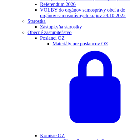
Referendum 2026
VOĽBY do orgánov samosprávy obcí a do
orgánov samosprávnych krajov 29.10.2022
Starostka
Zástupkyňa starostky
Obecné zastupiteľstvo
Poslanci OZ
Materiály pre poslancov OZ
Komisie OZ