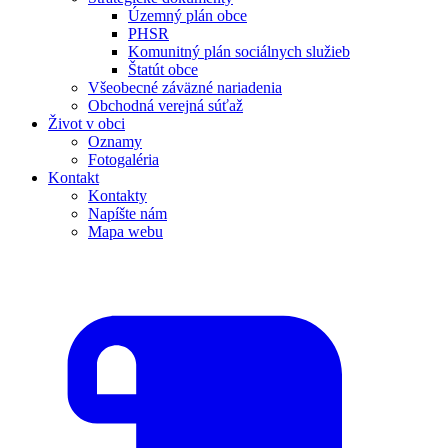
Územný plán obce
PHSR
Komunitný plán sociálnych služieb
Štatút obce
Všeobecné záväzné nariadenia
Obchodná verejná súťaž
Život v obci
Oznamy
Fotogaléria
Kontakt
Kontakty
Napíšte nám
Mapa webu