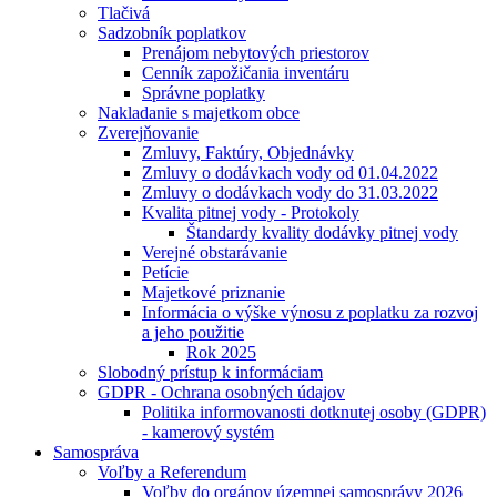
Tlačivá
Sadzobník poplatkov
Prenájom nebytových priestorov
Cenník zapožičania inventáru
Správne poplatky
Nakladanie s majetkom obce
Zverejňovanie
Zmluvy, Faktúry, Objednávky
Zmluvy o dodávkach vody od 01.04.2022
Zmluvy o dodávkach vody do 31.03.2022
Kvalita pitnej vody - Protokoly
Štandardy kvality dodávky pitnej vody
Verejné obstarávanie
Petície
Majetkové priznanie
Informácia o výške výnosu z poplatku za rozvoj
a jeho použitie
Rok 2025
Slobodný prístup k informáciam
GDPR - Ochrana osobných údajov
Politika informovanosti dotknutej osoby (GDPR)
- kamerový systém
Samospráva
Voľby a Referendum
Voľby do orgánov územnej samosprávy 2026