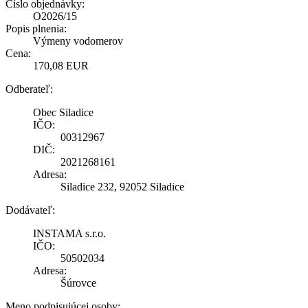
Číslo objednávky:
O2026/15
Popis plnenia:
Výmeny vodomerov
Cena:
170,08 EUR
Odberateľ:
Obec Siladice
IČO:
00312967
DIČ:
2021268161
Adresa:
Siladice 232, 92052 Siladice
Dodávateľ:
INSTAMA s.r.o.
IČO:
50502034
Adresa:
Šúrovce
Meno podpisujúcej osoby: