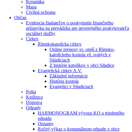
Keramika
Mapa
Civilná ochrana
Občan
Evidencia žiadateľov o poskytnutie finančného
príspevku na prevádzku pre neverejného poskytovateľa
sociálnej služby
Cirkev
Rímskokatolícka cirkev
Online prenosy sv. omší z Rímsko-
katolíckeho kostola vš. svätých v
Siladiciach
Z histórie katolíkov v obci Siladice
Evanjelická cirkev A.V.
Základné informácie
História kostola
Evanjelici v Siladiciach
Pošta
Knižnica
Doprava
Odpady
HARMONOGRAM vývozu KO a triedeného
odpadu
Oznamy
Ročný výkaz o komunálnom odpade z obce