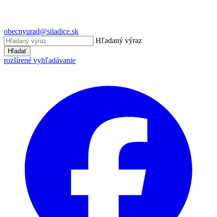
obecnyurad@siladice.sk
Hľadaný výraz
Hľadať
rozšírené vyhľadávanie