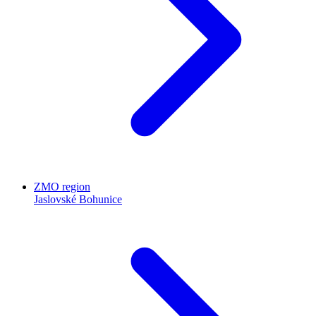
ZMO region
Jaslovské Bohunice