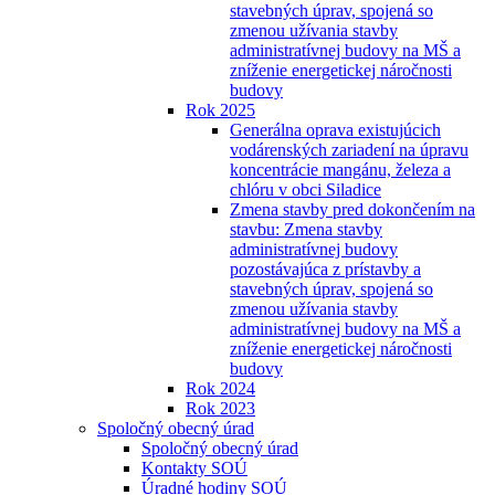
stavebných úprav, spojená so
zmenou užívania stavby
administratívnej budovy na MŠ a
zníženie energetickej náročnosti
budovy
Rok 2025
Generálna oprava existujúcich
vodárenských zariadení na úpravu
koncentrácie mangánu, železa a
chlóru v obci Siladice
Zmena stavby pred dokončením na
stavbu: Zmena stavby
administratívnej budovy
pozostávajúca z prístavby a
stavebných úprav, spojená so
zmenou užívania stavby
administratívnej budovy na MŠ a
zníženie energetickej náročnosti
budovy
Rok 2024
Rok 2023
Spoločný obecný úrad
Spoločný obecný úrad
Kontakty SOÚ
Úradné hodiny SOÚ