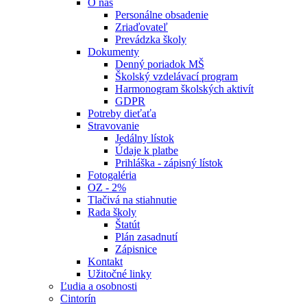
O nás
Personálne obsadenie
Zriaďovateľ
Prevádzka školy
Dokumenty
Denný poriadok MŠ
Školský vzdelávací program
Harmonogram školských aktivít
GDPR
Potreby dieťaťa
Stravovanie
Jedálny lístok
Údaje k platbe
Prihláška - zápisný lístok
Fotogaléria
OZ - 2%
Tlačivá na stiahnutie
Rada školy
Štatút
Plán zasadnutí
Zápisnice
Kontakt
Užitočné linky
Ľudia a osobnosti
Cintorín