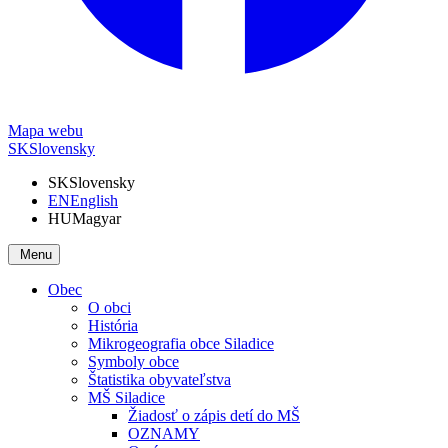
Mapa webu
SK
Slovensky
SK
Slovensky
EN
English
HU
Magyar
Menu
Obec
O obci
História
Mikrogeografia obce Siladice
Symboly obce
Štatistika obyvateľstva
MŠ Siladice
Žiadosť o zápis detí do MŠ
OZNAMY