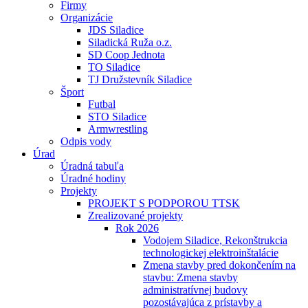
Firmy
Organizácie
JDS Siladice
Siladická Ruža o.z.
SD Coop Jednota
TO Siladice
TJ Družstevník Siladice
Šport
Futbal
STO Siladice
Armwrestling
Odpis vody
Úrad
Úradná tabuľa
Úradné hodiny
Projekty
PROJEKT S PODPOROU TTSK
Zrealizované projekty
Rok 2026
Vodojem Siladice, Rekonštrukcia
technologickej elektroinštalácie
Zmena stavby pred dokončením na
stavbu: Zmena stavby
administratívnej budovy
pozostávajúca z prístavby a