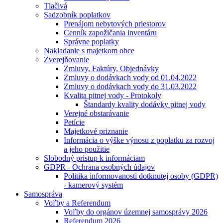
Tlačivá
Sadzobník poplatkov
Prenájom nebytových priestorov
Cenník zapožičania inventáru
Správne poplatky
Nakladanie s majetkom obce
Zverejňovanie
Zmluvy, Faktúry, Objednávky
Zmluvy o dodávkach vody od 01.04.2022
Zmluvy o dodávkach vody do 31.03.2022
Kvalita pitnej vody - Protokoly
Štandardy kvality dodávky pitnej vody
Verejné obstarávanie
Petície
Majetkové priznanie
Informácia o výške výnosu z poplatku za rozvoj
a jeho použitie
Slobodný prístup k informáciam
GDPR - Ochrana osobných údajov
Politika informovanosti dotknutej osoby (GDPR)
- kamerový systém
Samospráva
Voľby a Referendum
Voľby do orgánov územnej samosprávy 2026
Referendum 2026