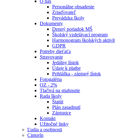
O nás
Personálne obsadenie
Zriaďovateľ
Prevádzka školy
Dokumenty
Denný poriadok MŠ
Školský vzdelávací program
Harmonogram školských aktivít
GDPR
Potreby dieťaťa
Stravovanie
Jedálny lístok
Údaje k platbe
Prihláška - zápisný lístok
Fotogaléria
OZ - 2%
Tlačivá na stiahnutie
Rada školy
Štatút
Plán zasadnutí
Zápisnice
Kontakt
Užitočné linky
Ľudia a osobnosti
Cintorín