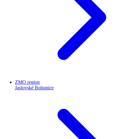
ZMO region
Jaslovské Bohunice