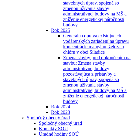
stavebných úprav, spojená so
zmenou užívania stavby
administratívnej budovy na MŠ a
zníženie energetickej náročnosti
budovy
Rok 2025
Generálna oprava existujúcich
vodárenských zariadení na úpravu
koncentrácie mangánu, železa a
chlóru v obci Siladice
Zmena stavby pred dokončením na
stavbu: Zmena stavby
administratívnej budovy
pozostávajúca z prístavby a
stavebných úprav, spojená so
zmenou užívania stavby
administratívnej budovy na MŠ a
zníženie energetickej náročnosti
budovy
Rok 2024
Rok 2023
Spoločný obecný úrad
Spoločný obecný úrad
Kontakty SOÚ
Úradné hodiny SOÚ