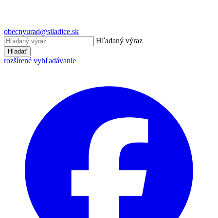
obecnyurad@siladice.sk
Hľadaný výraz
Hľadať
rozšírené vyhľadávanie