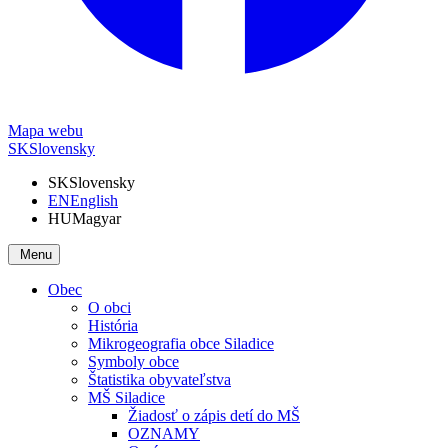
Mapa webu
SK
Slovensky
SK
Slovensky
EN
English
HU
Magyar
Menu
Obec
O obci
História
Mikrogeografia obce Siladice
Symboly obce
Štatistika obyvateľstva
MŠ Siladice
Žiadosť o zápis detí do MŠ
OZNAMY