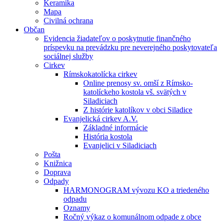
Keramika
Mapa
Civilná ochrana
Občan
Evidencia žiadateľov o poskytnutie finančného
príspevku na prevádzku pre neverejného poskytovateľa
sociálnej služby
Cirkev
Rímskokatolícka cirkev
Online prenosy sv. omší z Rímsko-
katolíckeho kostola vš. svätých v
Siladiciach
Z histórie katolíkov v obci Siladice
Evanjelická cirkev A.V.
Základné informácie
História kostola
Evanjelici v Siladiciach
Pošta
Knižnica
Doprava
Odpady
HARMONOGRAM vývozu KO a triedeného
odpadu
Oznamy
Ročný výkaz o komunálnom odpade z obce