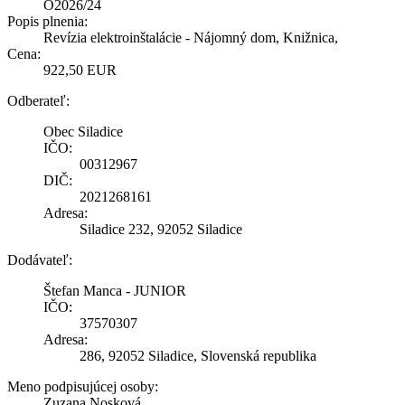
O2026/24
Popis plnenia:
Revízia elektroinštalácie - Nájomný dom, Knižnica,
Cena:
922,50 EUR
Odberateľ:
Obec Siladice
IČO:
00312967
DIČ:
2021268161
Adresa:
Siladice 232, 92052 Siladice
Dodávateľ:
Štefan Manca - JUNIOR
IČO:
37570307
Adresa:
286, 92052 Siladice, Slovenská republika
Meno podpisujúcej osoby:
Zuzana Nosková