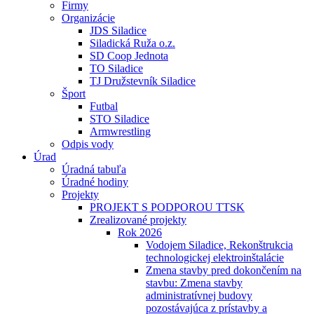
Firmy
Organizácie
JDS Siladice
Siladická Ruža o.z.
SD Coop Jednota
TO Siladice
TJ Družstevník Siladice
Šport
Futbal
STO Siladice
Armwrestling
Odpis vody
Úrad
Úradná tabuľa
Úradné hodiny
Projekty
PROJEKT S PODPOROU TTSK
Zrealizované projekty
Rok 2026
Vodojem Siladice, Rekonštrukcia
technologickej elektroinštalácie
Zmena stavby pred dokončením na
stavbu: Zmena stavby
administratívnej budovy
pozostávajúca z prístavby a