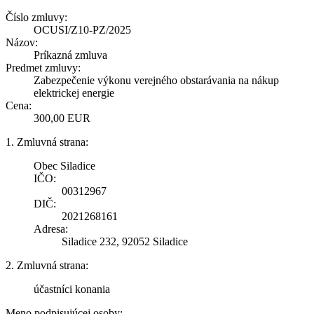
Číslo zmluvy:
OCUSI/Z10-PZ/2025
Názov:
Príkazná zmluva
Predmet zmluvy:
Zabezpečenie výkonu verejného obstarávania na nákup
elektrickej energie
Cena:
300,00 EUR
1. Zmluvná strana:
Obec Siladice
IČO:
00312967
DIČ:
2021268161
Adresa:
Siladice 232, 92052 Siladice
2. Zmluvná strana:
účastníci konania
Meno podpisujúcej osoby: