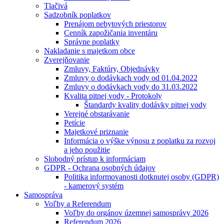
Tlačivá
Sadzobník poplatkov
Prenájom nebytových priestorov
Cenník zapožičania inventáru
Správne poplatky
Nakladanie s majetkom obce
Zverejňovanie
Zmluvy, Faktúry, Objednávky
Zmluvy o dodávkach vody od 01.04.2022
Zmluvy o dodávkach vody do 31.03.2022
Kvalita pitnej vody - Protokoly
Štandardy kvality dodávky pitnej vody
Verejné obstarávanie
Petície
Majetkové priznanie
Informácia o výške výnosu z poplatku za rozvoj
a jeho použitie
Slobodný prístup k informáciam
GDPR - Ochrana osobných údajov
Politika informovanosti dotknutej osoby (GDPR)
- kamerový systém
Samospráva
Voľby a Referendum
Voľby do orgánov územnej samosprávy 2026
Referendum 2026