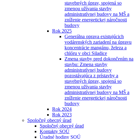
stavebných úprav, spojená so
zmenou užívania stavby
administratívnej budovy na MŠ a
zníženie energetickej náročnosti
budovy
Rok 2025
Generálna oprava existujúcich
vodárenských zariadení na úpravu
koncentrácie mangánu, železa a
chlóru v obci Siladice
Zmena stavby pred dokončením na
stavbu: Zmena stavby
administratívnej budovy
pozostávajúca z prístavby a
stavebných úprav, spojená so
zmenou užívania stavby
administratívnej budovy na MŠ a
zníženie energetickej náročnosti
budovy
Rok 2024
Rok 2023
Spoločný obecný úrad
Spoločný obecný úrad
Kontakty SOÚ
Úradné hodiny SOÚ