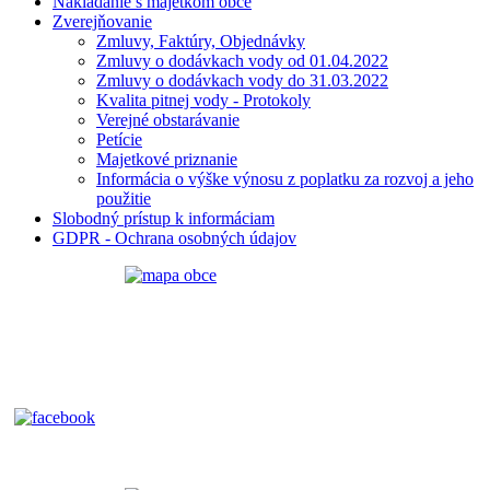
Nakladanie s majetkom obce
Zverejňovanie
Zmluvy, Faktúry, Objednávky
Zmluvy o dodávkach vody od 01.04.2022
Zmluvy o dodávkach vody do 31.03.2022
Kvalita pitnej vody - Protokoly
Verejné obstarávanie
Petície
Majetkové priznanie
Informácia o výške výnosu z poplatku za rozvoj a jeho
použitie
Slobodný prístup k informáciam
GDPR - Ochrana osobných údajov