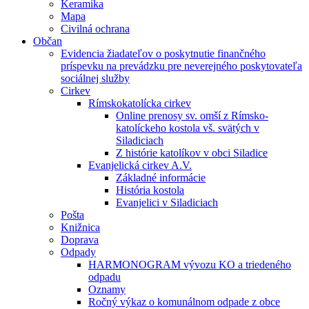
Keramika
Mapa
Civilná ochrana
Občan
Evidencia žiadateľov o poskytnutie finančného
príspevku na prevádzku pre neverejného poskytovateľa
sociálnej služby
Cirkev
Rímskokatolícka cirkev
Online prenosy sv. omší z Rímsko-
katolíckeho kostola vš. svätých v
Siladiciach
Z histórie katolíkov v obci Siladice
Evanjelická cirkev A.V.
Základné informácie
História kostola
Evanjelici v Siladiciach
Pošta
Knižnica
Doprava
Odpady
HARMONOGRAM vývozu KO a triedeného
odpadu
Oznamy
Ročný výkaz o komunálnom odpade z obce