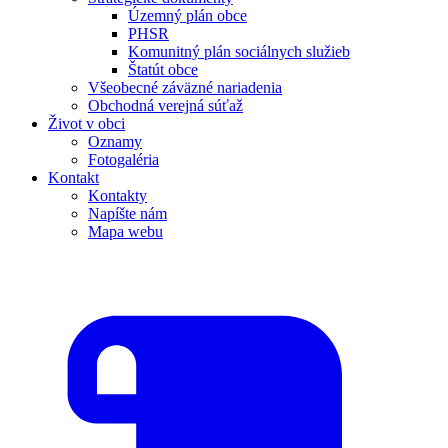
Územný plán obce
PHSR
Komunitný plán sociálnych služieb
Štatút obce
Všeobecné záväzné nariadenia
Obchodná verejná súťaž
Život v obci
Oznamy
Fotogaléria
Kontakt
Kontakty
Napíšte nám
Mapa webu