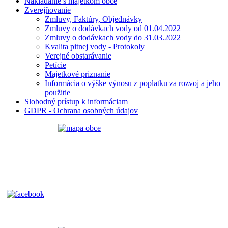
Nakladanie s majetkom obce
Zverejňovanie
Zmluvy, Faktúry, Objednávky
Zmluvy o dodávkach vody od 01.04.2022
Zmluvy o dodávkach vody do 31.03.2022
Kvalita pitnej vody - Protokoly
Verejné obstarávanie
Petície
Majetkové priznanie
Informácia o výške výnosu z poplatku za rozvoj a jeho
použitie
Slobodný prístup k informáciam
GDPR - Ochrana osobných údajov