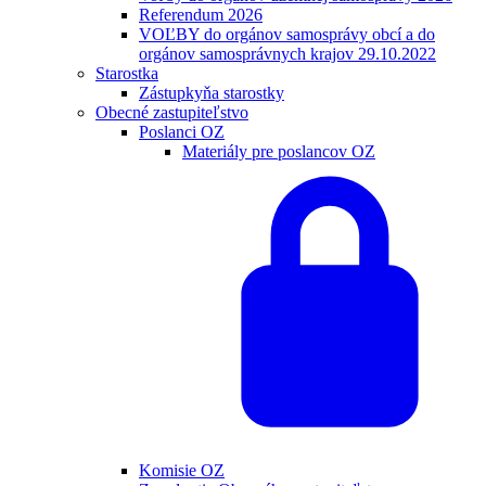
Referendum 2026
VOĽBY do orgánov samosprávy obcí a do
orgánov samosprávnych krajov 29.10.2022
Starostka
Zástupkyňa starostky
Obecné zastupiteľstvo
Poslanci OZ
Materiály pre poslancov OZ
Komisie OZ