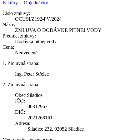
Faktúry
|
Objednávky
Číslo zmluvy:
OCUSI/Z192-PV/2024
Názov:
ZMLUVA O DODÁVKE PITNEJ VODY
Predmet zmluvy:
Dodávka pitnej vody
Cena:
Neuvedené
1. Zmluvná strana:
Ing. Peter Střelec
2. Zmluvná strana:
Obec Siladice
IČO:
00312967
DIČ:
2021268161
Adresa:
Siladice 232, 92052 Siladice
Meno podpisujúcej osoby: