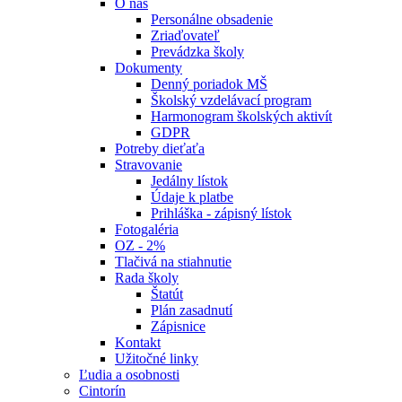
O nás
Personálne obsadenie
Zriaďovateľ
Prevádzka školy
Dokumenty
Denný poriadok MŠ
Školský vzdelávací program
Harmonogram školských aktivít
GDPR
Potreby dieťaťa
Stravovanie
Jedálny lístok
Údaje k platbe
Prihláška - zápisný lístok
Fotogaléria
OZ - 2%
Tlačivá na stiahnutie
Rada školy
Štatút
Plán zasadnutí
Zápisnice
Kontakt
Užitočné linky
Ľudia a osobnosti
Cintorín