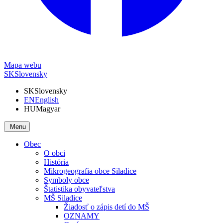
Mapa webu
SK
Slovensky
SK
Slovensky
EN
English
HU
Magyar
Menu
Obec
O obci
História
Mikrogeografia obce Siladice
Symboly obce
Štatistika obyvateľstva
MŠ Siladice
Žiadosť o zápis detí do MŠ
OZNAMY