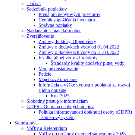
Tlačivá
Sadzobník poplatkov
Prenájom nebytových priestorov
Cenník zapožičania inventáru
Správne poplatky
Nakladanie s majetkom obce
Zverejňovanie
Zmluvy, Faktúry, Objednávky
Zmluvy o dodávkach vody od 01.04.2022
Zmluvy o dodávkach vody do 31.03.2022
Kvalita pitnej vody - Protokoly
Štandardy kvality dodávky pitnej vody
Verejné obstarávanie
Petície
Majetkové priznanie
Informácia o výške výnosu z poplatku za rozvoj
a jeho použitie
Rok 2025
Slobodný prístup k informáciam
GDPR - Ochrana osobných údajov
Politika informovanosti dotknutej osoby (GDPR)
- kamerový systém
Samospráva
Voľby a Referendum
Voľby do orgánov územnej samosprávy 2026