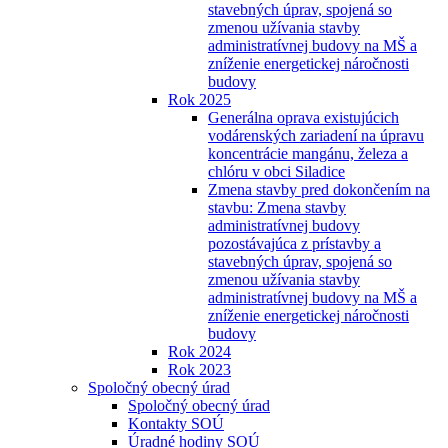
stavebných úprav, spojená so
zmenou užívania stavby
administratívnej budovy na MŠ a
zníženie energetickej náročnosti
budovy
Rok 2025
Generálna oprava existujúcich
vodárenských zariadení na úpravu
koncentrácie mangánu, železa a
chlóru v obci Siladice
Zmena stavby pred dokončením na
stavbu: Zmena stavby
administratívnej budovy
pozostávajúca z prístavby a
stavebných úprav, spojená so
zmenou užívania stavby
administratívnej budovy na MŠ a
zníženie energetickej náročnosti
budovy
Rok 2024
Rok 2023
Spoločný obecný úrad
Spoločný obecný úrad
Kontakty SOÚ
Úradné hodiny SOÚ