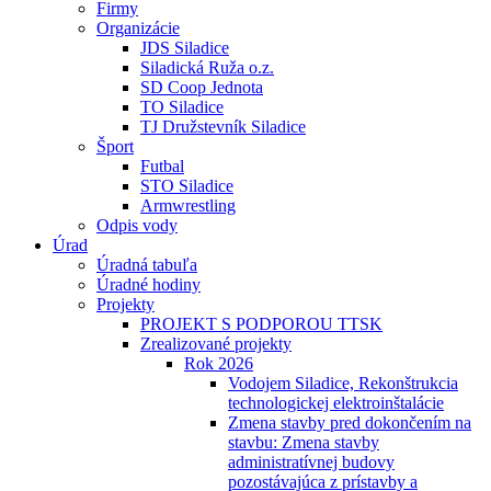
Firmy
Organizácie
JDS Siladice
Siladická Ruža o.z.
SD Coop Jednota
TO Siladice
TJ Družstevník Siladice
Šport
Futbal
STO Siladice
Armwrestling
Odpis vody
Úrad
Úradná tabuľa
Úradné hodiny
Projekty
PROJEKT S PODPOROU TTSK
Zrealizované projekty
Rok 2026
Vodojem Siladice, Rekonštrukcia
technologickej elektroinštalácie
Zmena stavby pred dokončením na
stavbu: Zmena stavby
administratívnej budovy
pozostávajúca z prístavby a