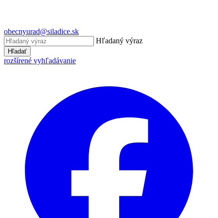
obecnyurad@siladice.sk
Hľadaný výraz
Hľadať
rozšírené vyhľadávanie