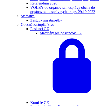
Referendum 2026
VOĽBY do orgánov samosprávy obcí a do
orgánov samosprávnych krajov 29.10.2022
Starostka
Zástupkyňa starostky
Obecné zastupiteľstvo
Poslanci OZ
Materiály pre poslancov OZ
Komisie OZ