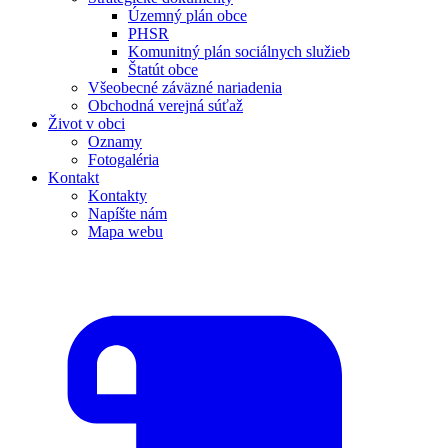
Územný plán obce
PHSR
Komunitný plán sociálnych služieb
Štatút obce
Všeobecné záväzné nariadenia
Obchodná verejná súťaž
Život v obci
Oznamy
Fotogaléria
Kontakt
Kontakty
Napíšte nám
Mapa webu