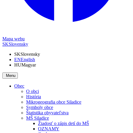
Mapa webu
SK
Slovensky
SK
Slovensky
EN
English
HU
Magyar
Menu
Obec
O obci
História
Mikrogeografia obce Siladice
Symboly obce
Štatistika obyvateľstva
MŠ Siladice
Žiadosť o zápis detí do MŠ
OZNAMY