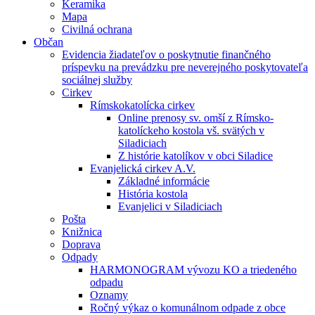
Keramika
Mapa
Civilná ochrana
Občan
Evidencia žiadateľov o poskytnutie finančného
príspevku na prevádzku pre neverejného poskytovateľa
sociálnej služby
Cirkev
Rímskokatolícka cirkev
Online prenosy sv. omší z Rímsko-
katolíckeho kostola vš. svätých v
Siladiciach
Z histórie katolíkov v obci Siladice
Evanjelická cirkev A.V.
Základné informácie
História kostola
Evanjelici v Siladiciach
Pošta
Knižnica
Doprava
Odpady
HARMONOGRAM vývozu KO a triedeného
odpadu
Oznamy
Ročný výkaz o komunálnom odpade z obce