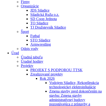
Firmy
Organizácie
JDS Siladice
Siladická Ruža o.z.
SD Coop Jednota
TO Siladice
TJ Družstevník Siladice
Šport
Futbal
STO Siladice
Armwrestling
Odpis vody
Úrad
Úradná tabuľa
Úradné hodiny
Projekty
PROJEKT S PODPOROU TTSK
Zrealizované projekty
Rok 2026
Vodojem Siladice, Rekonštrukcia
technologickej elektroinštalácie
Zmena stavby pred dokončením na
stavbu: Zmena stavby
administratívnej budovy
pozostávajúca z prístavby a