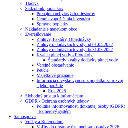
Tlačivá
Sadzobník poplatkov
Prenájom nebytových priestorov
Cenník zapožičania inventáru
Správne poplatky
Nakladanie s majetkom obce
Zverejňovanie
Zmluvy, Faktúry, Objednávky
Zmluvy o dodávkach vody od 01.04.2022
Zmluvy o dodávkach vody do 31.03.2022
Kvalita pitnej vody - Protokoly
Štandardy kvality dodávky pitnej vody
Verejné obstarávanie
Petície
Majetkové priznanie
Informácia o výške výnosu z poplatku za rozvoj
a jeho použitie
Rok 2025
Slobodný prístup k informáciam
GDPR - Ochrana osobných údajov
Politika informovanosti dotknutej osoby (GDPR)
- kamerový systém
Samospráva
Voľby a Referendum
Voľby do orgánov územnej samosprávy 2026