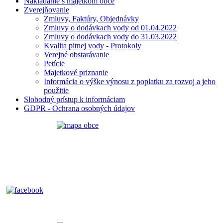
Nakladanie s majetkom obce
Zverejňovanie
Zmluvy, Faktúry, Objednávky
Zmluvy o dodávkach vody od 01.04.2022
Zmluvy o dodávkach vody do 31.03.2022
Kvalita pitnej vody - Protokoly
Verejné obstarávanie
Petície
Majetkové priznanie
Informácia o výške výnosu z poplatku za rozvoj a jeho
použitie
Slobodný prístup k informáciam
GDPR - Ochrana osobných údajov