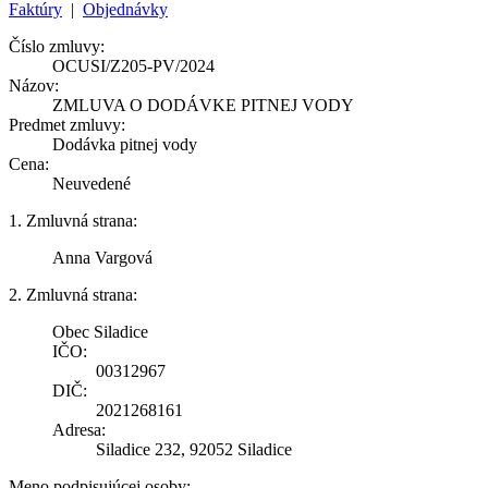
Faktúry
|
Objednávky
Číslo zmluvy:
OCUSI/Z205-PV/2024
Názov:
ZMLUVA O DODÁVKE PITNEJ VODY
Predmet zmluvy:
Dodávka pitnej vody
Cena:
Neuvedené
1. Zmluvná strana:
Anna Vargová
2. Zmluvná strana:
Obec Siladice
IČO:
00312967
DIČ:
2021268161
Adresa:
Siladice 232, 92052 Siladice
Meno podpisujúcej osoby: