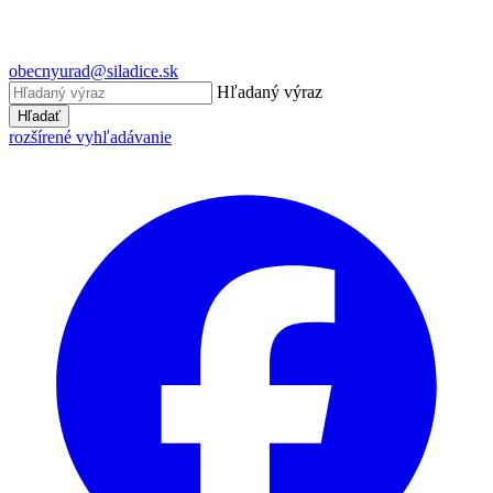
obecnyurad@siladice.sk
Hľadaný výraz
Hľadať
rozšírené vyhľadávanie