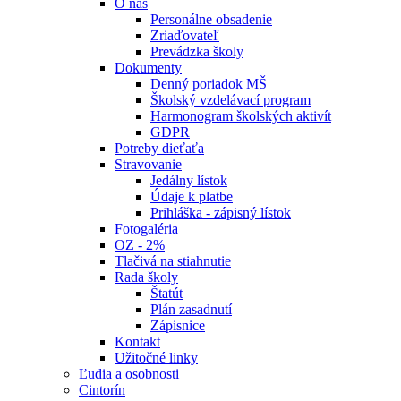
O nás
Personálne obsadenie
Zriaďovateľ
Prevádzka školy
Dokumenty
Denný poriadok MŠ
Školský vzdelávací program
Harmonogram školských aktivít
GDPR
Potreby dieťaťa
Stravovanie
Jedálny lístok
Údaje k platbe
Prihláška - zápisný lístok
Fotogaléria
OZ - 2%
Tlačivá na stiahnutie
Rada školy
Štatút
Plán zasadnutí
Zápisnice
Kontakt
Užitočné linky
Ľudia a osobnosti
Cintorín