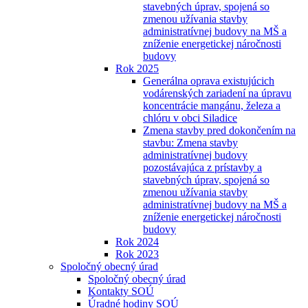
stavebných úprav, spojená so
zmenou užívania stavby
administratívnej budovy na MŠ a
zníženie energetickej náročnosti
budovy
Rok 2025
Generálna oprava existujúcich
vodárenských zariadení na úpravu
koncentrácie mangánu, železa a
chlóru v obci Siladice
Zmena stavby pred dokončením na
stavbu: Zmena stavby
administratívnej budovy
pozostávajúca z prístavby a
stavebných úprav, spojená so
zmenou užívania stavby
administratívnej budovy na MŠ a
zníženie energetickej náročnosti
budovy
Rok 2024
Rok 2023
Spoločný obecný úrad
Spoločný obecný úrad
Kontakty SOÚ
Úradné hodiny SOÚ