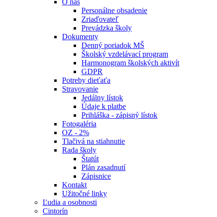
O nás
Personálne obsadenie
Zriaďovateľ
Prevádzka školy
Dokumenty
Denný poriadok MŠ
Školský vzdelávací program
Harmonogram školských aktivít
GDPR
Potreby dieťaťa
Stravovanie
Jedálny lístok
Údaje k platbe
Prihláška - zápisný lístok
Fotogaléria
OZ - 2%
Tlačivá na stiahnutie
Rada školy
Štatút
Plán zasadnutí
Zápisnice
Kontakt
Užitočné linky
Ľudia a osobnosti
Cintorín