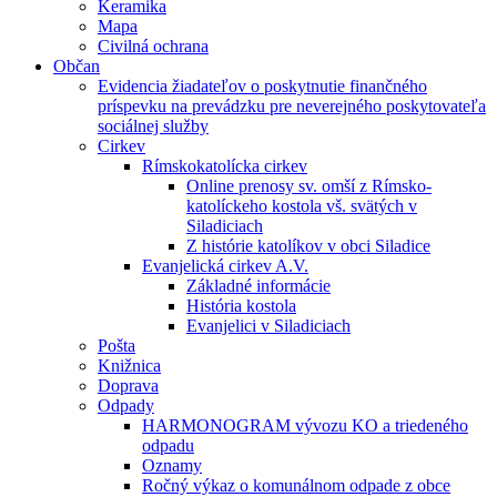
Keramika
Mapa
Civilná ochrana
Občan
Evidencia žiadateľov o poskytnutie finančného
príspevku na prevádzku pre neverejného poskytovateľa
sociálnej služby
Cirkev
Rímskokatolícka cirkev
Online prenosy sv. omší z Rímsko-
katolíckeho kostola vš. svätých v
Siladiciach
Z histórie katolíkov v obci Siladice
Evanjelická cirkev A.V.
Základné informácie
História kostola
Evanjelici v Siladiciach
Pošta
Knižnica
Doprava
Odpady
HARMONOGRAM vývozu KO a triedeného
odpadu
Oznamy
Ročný výkaz o komunálnom odpade z obce