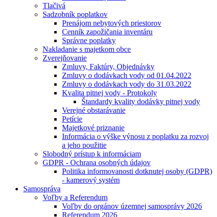
Tlačivá
Sadzobník poplatkov
Prenájom nebytových priestorov
Cenník zapožičania inventáru
Správne poplatky
Nakladanie s majetkom obce
Zverejňovanie
Zmluvy, Faktúry, Objednávky
Zmluvy o dodávkach vody od 01.04.2022
Zmluvy o dodávkach vody do 31.03.2022
Kvalita pitnej vody - Protokoly
Štandardy kvality dodávky pitnej vody
Verejné obstarávanie
Petície
Majetkové priznanie
Informácia o výške výnosu z poplatku za rozvoj
a jeho použitie
Slobodný prístup k informáciam
GDPR - Ochrana osobných údajov
Politika informovanosti dotknutej osoby (GDPR)
- kamerový systém
Samospráva
Voľby a Referendum
Voľby do orgánov územnej samosprávy 2026
Referendum 2026