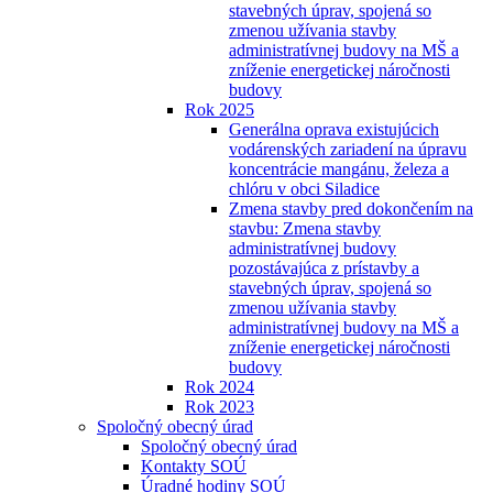
stavebných úprav, spojená so
zmenou užívania stavby
administratívnej budovy na MŠ a
zníženie energetickej náročnosti
budovy
Rok 2025
Generálna oprava existujúcich
vodárenských zariadení na úpravu
koncentrácie mangánu, železa a
chlóru v obci Siladice
Zmena stavby pred dokončením na
stavbu: Zmena stavby
administratívnej budovy
pozostávajúca z prístavby a
stavebných úprav, spojená so
zmenou užívania stavby
administratívnej budovy na MŠ a
zníženie energetickej náročnosti
budovy
Rok 2024
Rok 2023
Spoločný obecný úrad
Spoločný obecný úrad
Kontakty SOÚ
Úradné hodiny SOÚ