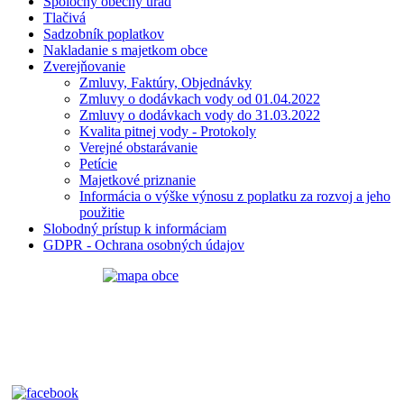
Spoločný obecný úrad
Tlačivá
Sadzobník poplatkov
Nakladanie s majetkom obce
Zverejňovanie
Zmluvy, Faktúry, Objednávky
Zmluvy o dodávkach vody od 01.04.2022
Zmluvy o dodávkach vody do 31.03.2022
Kvalita pitnej vody - Protokoly
Verejné obstarávanie
Petície
Majetkové priznanie
Informácia o výške výnosu z poplatku za rozvoj a jeho
použitie
Slobodný prístup k informáciam
GDPR - Ochrana osobných údajov