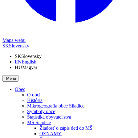
Mapa webu
SK
Slovensky
SK
Slovensky
EN
English
HU
Magyar
Menu
Obec
O obci
História
Mikrogeografia obce Siladice
Symboly obce
Štatistika obyvateľstva
MŠ Siladice
Žiadosť o zápis detí do MŠ
OZNAMY