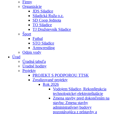
Firmy
Organizácie
JDS Siladice
Siladická Ruža o.z.
SD Coop Jednota
TO Siladice
TJ Družstevník Siladice
Šport
Futbal
STO Siladice
Armwrestling
Odpis vody
Úrad
Úradná tabuľa
Úradné hodiny
Projekty
PROJEKT S PODPOROU TTSK
Zrealizované projekty
Rok 2026
Vodojem Siladice, Rekonštrukcia
technologickej elektroinštalácie
Zmena stavby pred dokončením na
stavbu: Zmena stavby
administratívnej budovy
pozostávajúca z prístavby a