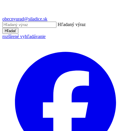
obecnyurad@siladice.sk
Hľadaný výraz
Hľadať
rozšírené vyhľadávanie