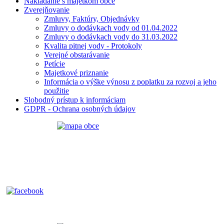
Nakladanie s majetkom obce
Zverejňovanie
Zmluvy, Faktúry, Objednávky
Zmluvy o dodávkach vody od 01.04.2022
Zmluvy o dodávkach vody do 31.03.2022
Kvalita pitnej vody - Protokoly
Verejné obstarávanie
Petície
Majetkové priznanie
Informácia o výške výnosu z poplatku za rozvoj a jeho
použitie
Slobodný prístup k informáciam
GDPR - Ochrana osobných údajov