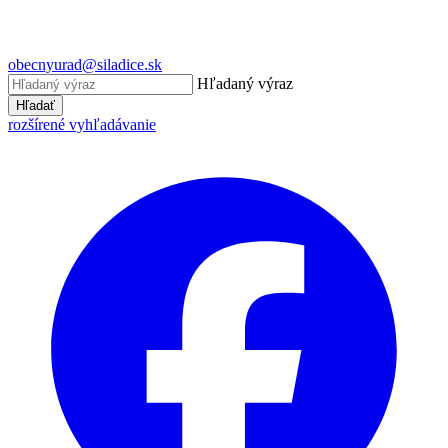
obecnyurad@siladice.sk
Hľadaný výraz
Hľadať
rozšírené vyhľadávanie