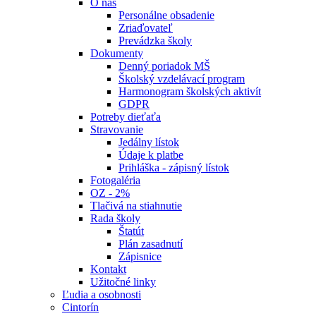
O nás
Personálne obsadenie
Zriaďovateľ
Prevádzka školy
Dokumenty
Denný poriadok MŠ
Školský vzdelávací program
Harmonogram školských aktivít
GDPR
Potreby dieťaťa
Stravovanie
Jedálny lístok
Údaje k platbe
Prihláška - zápisný lístok
Fotogaléria
OZ - 2%
Tlačivá na stiahnutie
Rada školy
Štatút
Plán zasadnutí
Zápisnice
Kontakt
Užitočné linky
Ľudia a osobnosti
Cintorín