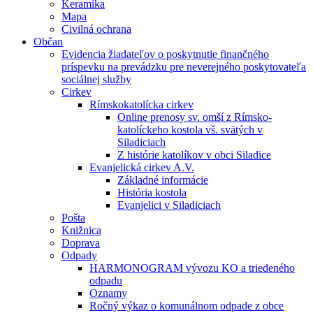
Keramika
Mapa
Civilná ochrana
Občan
Evidencia žiadateľov o poskytnutie finančného
príspevku na prevádzku pre neverejného poskytovateľa
sociálnej služby
Cirkev
Rímskokatolícka cirkev
Online prenosy sv. omší z Rímsko-
katolíckeho kostola vš. svätých v
Siladiciach
Z histórie katolíkov v obci Siladice
Evanjelická cirkev A.V.
Základné informácie
História kostola
Evanjelici v Siladiciach
Pošta
Knižnica
Doprava
Odpady
HARMONOGRAM vývozu KO a triedeného
odpadu
Oznamy
Ročný výkaz o komunálnom odpade z obce