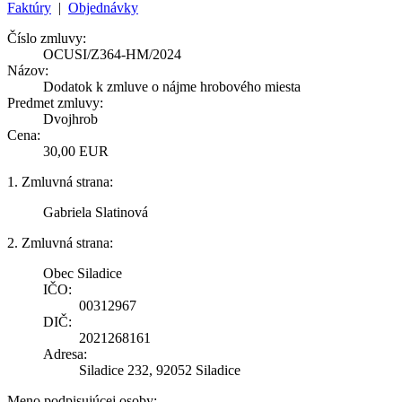
Faktúry
|
Objednávky
Číslo zmluvy:
OCUSI/Z364-HM/2024
Názov:
Dodatok k zmluve o nájme hrobového miesta
Predmet zmluvy:
Dvojhrob
Cena:
30,00 EUR
1. Zmluvná strana:
Gabriela Slatinová
2. Zmluvná strana:
Obec Siladice
IČO:
00312967
DIČ:
2021268161
Adresa:
Siladice 232, 92052 Siladice
Meno podpisujúcej osoby: