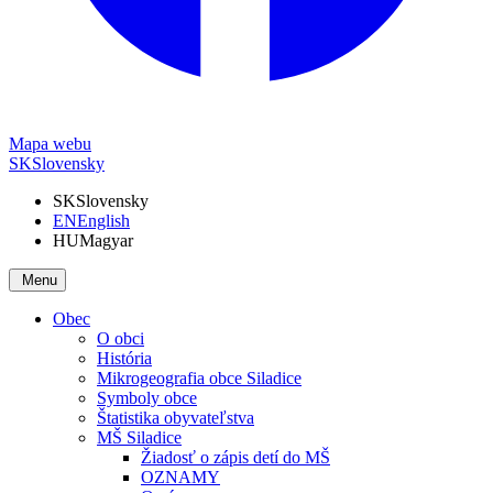
Mapa webu
SK
Slovensky
SK
Slovensky
EN
English
HU
Magyar
Menu
Obec
O obci
História
Mikrogeografia obce Siladice
Symboly obce
Štatistika obyvateľstva
MŠ Siladice
Žiadosť o zápis detí do MŠ
OZNAMY