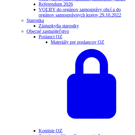
Referendum 2026
VOĽBY do orgánov samosprávy obcí a do
orgánov samosprávnych krajov 29.10.2022
Starostka
Zástupkyňa starostky
Obecné zastupiteľstvo
Poslanci OZ
Materiály pre poslancov OZ
Komisie OZ