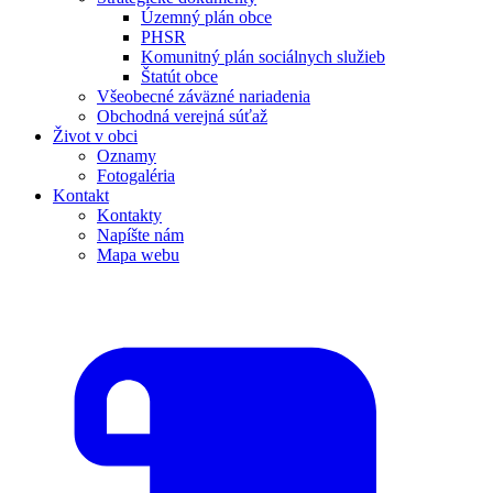
Územný plán obce
PHSR
Komunitný plán sociálnych služieb
Štatút obce
Všeobecné záväzné nariadenia
Obchodná verejná súťaž
Život v obci
Oznamy
Fotogaléria
Kontakt
Kontakty
Napíšte nám
Mapa webu