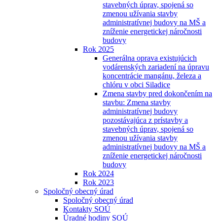
stavebných úprav, spojená so
zmenou užívania stavby
administratívnej budovy na MŠ a
zníženie energetickej náročnosti
budovy
Rok 2025
Generálna oprava existujúcich
vodárenských zariadení na úpravu
koncentrácie mangánu, železa a
chlóru v obci Siladice
Zmena stavby pred dokončením na
stavbu: Zmena stavby
administratívnej budovy
pozostávajúca z prístavby a
stavebných úprav, spojená so
zmenou užívania stavby
administratívnej budovy na MŠ a
zníženie energetickej náročnosti
budovy
Rok 2024
Rok 2023
Spoločný obecný úrad
Spoločný obecný úrad
Kontakty SOÚ
Úradné hodiny SOÚ