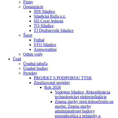
Firmy
Organizácie
JDS Siladice
Siladická Ruža o.z.
SD Coop Jednota
TO Siladice
TJ Družstevník Siladice
Šport
Futbal
STO Siladice
Armwrestling
Odpis vody
Úrad
Úradná tabuľa
Úradné hodiny
Projekty
PROJEKT S PODPOROU TTSK
Zrealizované projekty
Rok 2026
Vodojem Siladice, Rekonštrukcia
technologickej elektroinštalácie
Zmena stavby pred dokončením na
stavbu: Zmena stavby
administratívnej budovy
pozostávajúca z prístavby a