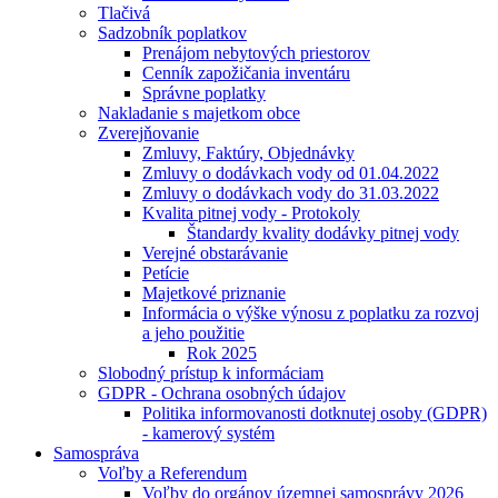
Tlačivá
Sadzobník poplatkov
Prenájom nebytových priestorov
Cenník zapožičania inventáru
Správne poplatky
Nakladanie s majetkom obce
Zverejňovanie
Zmluvy, Faktúry, Objednávky
Zmluvy o dodávkach vody od 01.04.2022
Zmluvy o dodávkach vody do 31.03.2022
Kvalita pitnej vody - Protokoly
Štandardy kvality dodávky pitnej vody
Verejné obstarávanie
Petície
Majetkové priznanie
Informácia o výške výnosu z poplatku za rozvoj
a jeho použitie
Rok 2025
Slobodný prístup k informáciam
GDPR - Ochrana osobných údajov
Politika informovanosti dotknutej osoby (GDPR)
- kamerový systém
Samospráva
Voľby a Referendum
Voľby do orgánov územnej samosprávy 2026