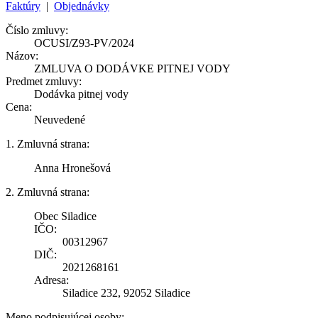
Faktúry
|
Objednávky
Číslo zmluvy:
OCUSI/Z93-PV/2024
Názov:
ZMLUVA O DODÁVKE PITNEJ VODY
Predmet zmluvy:
Dodávka pitnej vody
Cena:
Neuvedené
1. Zmluvná strana:
Anna Hronešová
2. Zmluvná strana:
Obec Siladice
IČO:
00312967
DIČ:
2021268161
Adresa:
Siladice 232, 92052 Siladice
Meno podpisujúcej osoby: