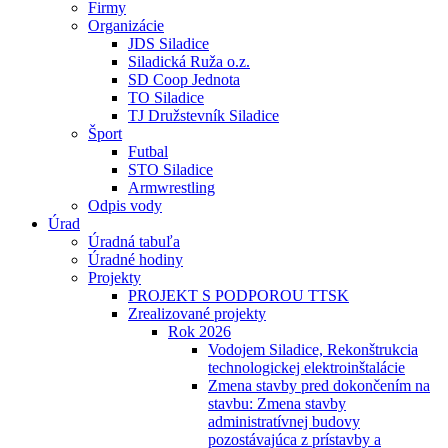
Firmy
Organizácie
JDS Siladice
Siladická Ruža o.z.
SD Coop Jednota
TO Siladice
TJ Družstevník Siladice
Šport
Futbal
STO Siladice
Armwrestling
Odpis vody
Úrad
Úradná tabuľa
Úradné hodiny
Projekty
PROJEKT S PODPOROU TTSK
Zrealizované projekty
Rok 2026
Vodojem Siladice, Rekonštrukcia
technologickej elektroinštalácie
Zmena stavby pred dokončením na
stavbu: Zmena stavby
administratívnej budovy
pozostávajúca z prístavby a