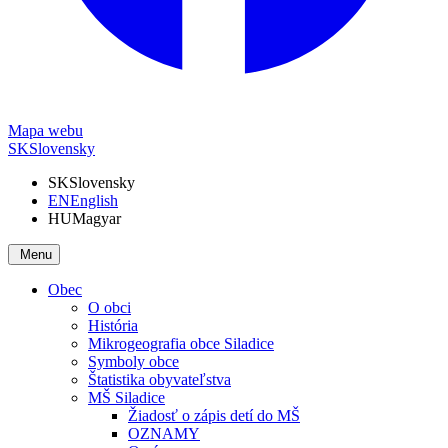
Mapa webu
SK
Slovensky
SK
Slovensky
EN
English
HU
Magyar
Menu
Obec
O obci
História
Mikrogeografia obce Siladice
Symboly obce
Štatistika obyvateľstva
MŠ Siladice
Žiadosť o zápis detí do MŠ
OZNAMY