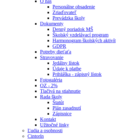
O nás
Personálne obsadenie
Zriaďovateľ
Prevádzka školy
Dokumenty
Denný poriadok MŠ
Školský vzdelávací program
Harmonogram školských aktivít
GDPR
Potreby dieťaťa
Stravovanie
Jedálny lístok
Údaje k platbe
Prihláška - zápisný lístok
Fotogaléria
OZ - 2%
Tlačivá na stiahnutie
Rada školy
Štatút
Plán zasadnutí
Zápisnice
Kontakt
Užitočné linky
Ľudia a osobnosti
Cintorín