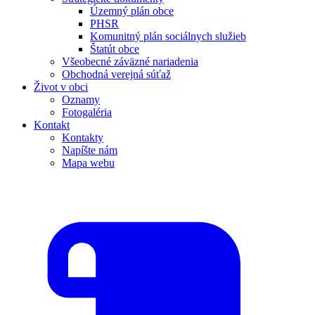
Územný plán obce
PHSR
Komunitný plán sociálnych služieb
Štatút obce
Všeobecné záväzné nariadenia
Obchodná verejná súťaž
Život v obci
Oznamy
Fotogaléria
Kontakt
Kontakty
Napíšte nám
Mapa webu