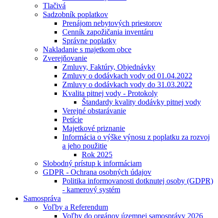
Tlačivá
Sadzobník poplatkov
Prenájom nebytových priestorov
Cenník zapožičania inventáru
Správne poplatky
Nakladanie s majetkom obce
Zverejňovanie
Zmluvy, Faktúry, Objednávky
Zmluvy o dodávkach vody od 01.04.2022
Zmluvy o dodávkach vody do 31.03.2022
Kvalita pitnej vody - Protokoly
Štandardy kvality dodávky pitnej vody
Verejné obstarávanie
Petície
Majetkové priznanie
Informácia o výške výnosu z poplatku za rozvoj
a jeho použitie
Rok 2025
Slobodný prístup k informáciam
GDPR - Ochrana osobných údajov
Politika informovanosti dotknutej osoby (GDPR)
- kamerový systém
Samospráva
Voľby a Referendum
Voľby do orgánov územnej samosprávy 2026