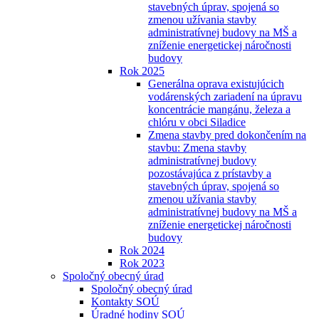
stavebných úprav, spojená so
zmenou užívania stavby
administratívnej budovy na MŠ a
zníženie energetickej náročnosti
budovy
Rok 2025
Generálna oprava existujúcich
vodárenských zariadení na úpravu
koncentrácie mangánu, železa a
chlóru v obci Siladice
Zmena stavby pred dokončením na
stavbu: Zmena stavby
administratívnej budovy
pozostávajúca z prístavby a
stavebných úprav, spojená so
zmenou užívania stavby
administratívnej budovy na MŠ a
zníženie energetickej náročnosti
budovy
Rok 2024
Rok 2023
Spoločný obecný úrad
Spoločný obecný úrad
Kontakty SOÚ
Úradné hodiny SOÚ