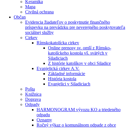
Keramika
Mapa
Civilná ochrana
Občan
Evidencia žiadateľov o poskytnutie finančného
príspevku na prevádzku pre neverejného poskytovateľa
sociálnej služby
Cirkev
Rímskokatolícka cirkev
Online prenosy sv. omší z Rímsko-
katolíckeho kostola vš. svätých v
Siladiciach
Z histórie katolíkov v obci Siladice
Evanjelická cirkev A.V.
Základné informácie
História kostola
Evanjelici v Siladiciach
Pošta
Knižnica
Doprava
Odpady
HARMONOGRAM vývozu KO a triedeného
odpadu
Oznamy
Ročný výkaz o komunálnom odpade z obce