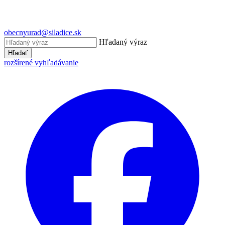
obecnyurad@siladice.sk
Hľadaný výraz
Hľadať
rozšírené vyhľadávanie