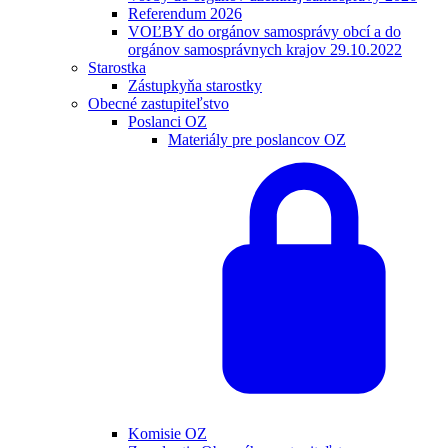
Referendum 2026
VOĽBY do orgánov samosprávy obcí a do
orgánov samosprávnych krajov 29.10.2022
Starostka
Zástupkyňa starostky
Obecné zastupiteľstvo
Poslanci OZ
Materiály pre poslancov OZ
Komisie OZ