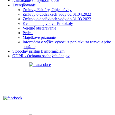
Nakladanie s majetkom obce
Zverejňovanie
Zmluvy, Faktúry, Objednávky
Zmluvy o dodávkach vody od 01.04.2022
Zmluvy o dodávkach vody do 31.03.2022
Kvalita pitnej vody - Protokoly
Verejné obstarávanie
Petície
Majetkové priznanie
Informácia o výške výnosu z poplatku za rozvoj a jeho
použitie
Slobodný prístup k informáciam
GDPR - Ochrana osobných údajov