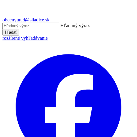
obecnyurad@siladice.sk
Hľadaný výraz
Hľadať
rozšírené vyhľadávanie