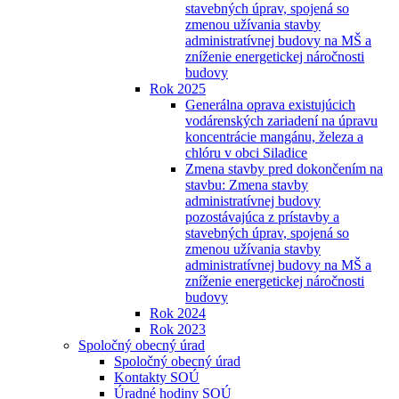
stavebných úprav, spojená so
zmenou užívania stavby
administratívnej budovy na MŠ a
zníženie energetickej náročnosti
budovy
Rok 2025
Generálna oprava existujúcich
vodárenských zariadení na úpravu
koncentrácie mangánu, železa a
chlóru v obci Siladice
Zmena stavby pred dokončením na
stavbu: Zmena stavby
administratívnej budovy
pozostávajúca z prístavby a
stavebných úprav, spojená so
zmenou užívania stavby
administratívnej budovy na MŠ a
zníženie energetickej náročnosti
budovy
Rok 2024
Rok 2023
Spoločný obecný úrad
Spoločný obecný úrad
Kontakty SOÚ
Úradné hodiny SOÚ