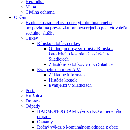
Keramika
Mapa
Civilná ochrana
Občan
Evidencia žiadateľov o poskytnutie finančného
príspevku na prevádzku pre neverejného poskytovateľa
sociálnej služby
Cirkev
Rímskokatolícka cirkev
Online prenosy sv. omší z Rímsko-
katolíckeho kostola vš. svätých v
Siladiciach
Z histórie katolíkov v obci Siladice
Evanjelická cirkev A.V.
Základné informácie
História kostola
Evanjelici v Siladiciach
Pošta
Knižnica
Doprava
Odpady
HARMONOGRAM vývozu KO a triedeného
odpadu
Oznamy
Ročný výkaz o komunálnom odpade z obce