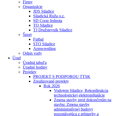
Firmy
Organizácie
JDS Siladice
Siladická Ruža o.z.
SD Coop Jednota
TO Siladice
TJ Družstevník Siladice
Šport
Futbal
STO Siladice
Armwrestling
Odpis vody
Úrad
Úradná tabuľa
Úradné hodiny
Projekty
PROJEKT S PODPOROU TTSK
Zrealizované projekty
Rok 2026
Vodojem Siladice, Rekonštrukcia
technologickej elektroinštalácie
Zmena stavby pred dokončením na
stavbu: Zmena stavby
administratívnej budovy
pozostávajúca z prístavby a