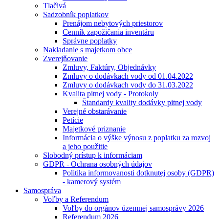
Tlačivá
Sadzobník poplatkov
Prenájom nebytových priestorov
Cenník zapožičania inventáru
Správne poplatky
Nakladanie s majetkom obce
Zverejňovanie
Zmluvy, Faktúry, Objednávky
Zmluvy o dodávkach vody od 01.04.2022
Zmluvy o dodávkach vody do 31.03.2022
Kvalita pitnej vody - Protokoly
Štandardy kvality dodávky pitnej vody
Verejné obstarávanie
Petície
Majetkové priznanie
Informácia o výške výnosu z poplatku za rozvoj
a jeho použitie
Slobodný prístup k informáciam
GDPR - Ochrana osobných údajov
Politika informovanosti dotknutej osoby (GDPR)
- kamerový systém
Samospráva
Voľby a Referendum
Voľby do orgánov územnej samosprávy 2026
Referendum 2026