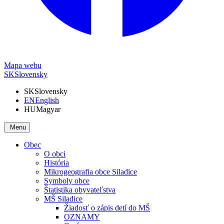
Mapa webu
SK
Slovensky
SK
Slovensky
EN
English
HU
Magyar
Menu
Obec
O obci
História
Mikrogeografia obce Siladice
Symboly obce
Štatistika obyvateľstva
MŠ Siladice
Žiadosť o zápis detí do MŠ
OZNAMY