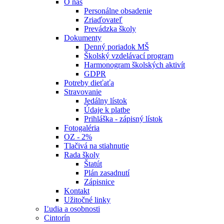
O nás
Personálne obsadenie
Zriaďovateľ
Prevádzka školy
Dokumenty
Denný poriadok MŠ
Školský vzdelávací program
Harmonogram školských aktivít
GDPR
Potreby dieťaťa
Stravovanie
Jedálny lístok
Údaje k platbe
Prihláška - zápisný lístok
Fotogaléria
OZ - 2%
Tlačivá na stiahnutie
Rada školy
Štatút
Plán zasadnutí
Zápisnice
Kontakt
Užitočné linky
Ľudia a osobnosti
Cintorín