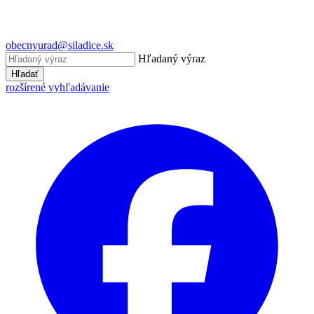
obecnyurad@siladice.sk
Hľadaný výraz
Hľadať
rozšírené vyhľadávanie