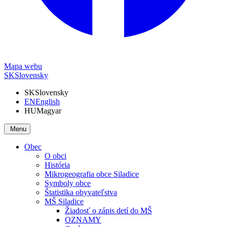
Mapa webu
SK
Slovensky
SK
Slovensky
EN
English
HU
Magyar
Menu
Obec
O obci
História
Mikrogeografia obce Siladice
Symboly obce
Štatistika obyvateľstva
MŠ Siladice
Žiadosť o zápis detí do MŠ
OZNAMY