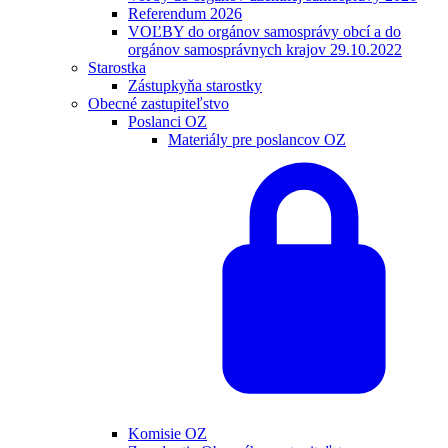
Referendum 2026
VOĽBY do orgánov samosprávy obcí a do
orgánov samosprávnych krajov 29.10.2022
Starostka
Zástupkyňa starostky
Obecné zastupiteľstvo
Poslanci OZ
Materiály pre poslancov OZ
Komisie OZ