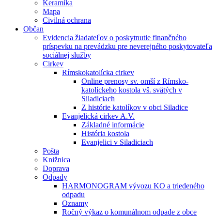
Keramika
Mapa
Civilná ochrana
Občan
Evidencia žiadateľov o poskytnutie finančného
príspevku na prevádzku pre neverejného poskytovateľa
sociálnej služby
Cirkev
Rímskokatolícka cirkev
Online prenosy sv. omší z Rímsko-
katolíckeho kostola vš. svätých v
Siladiciach
Z histórie katolíkov v obci Siladice
Evanjelická cirkev A.V.
Základné informácie
História kostola
Evanjelici v Siladiciach
Pošta
Knižnica
Doprava
Odpady
HARMONOGRAM vývozu KO a triedeného
odpadu
Oznamy
Ročný výkaz o komunálnom odpade z obce