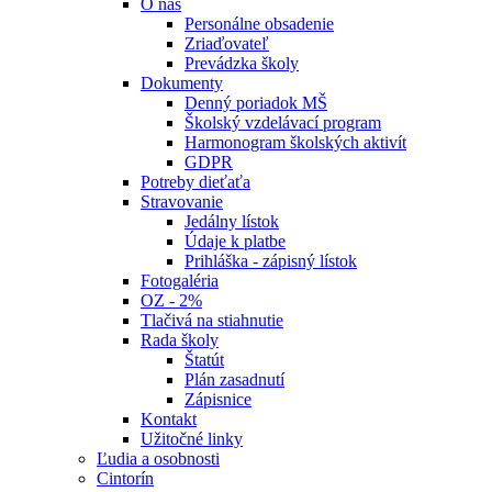
O nás
Personálne obsadenie
Zriaďovateľ
Prevádzka školy
Dokumenty
Denný poriadok MŠ
Školský vzdelávací program
Harmonogram školských aktivít
GDPR
Potreby dieťaťa
Stravovanie
Jedálny lístok
Údaje k platbe
Prihláška - zápisný lístok
Fotogaléria
OZ - 2%
Tlačivá na stiahnutie
Rada školy
Štatút
Plán zasadnutí
Zápisnice
Kontakt
Užitočné linky
Ľudia a osobnosti
Cintorín