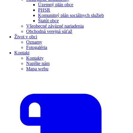
Územný plán obce
PHSR
Komunitný plán sociálnych služieb
Štatút obce
Všeobecné záväzné nariadenia
Obchodná verejná súťaž
Život v obci
Oznamy
Fotogaléria
Kontakt
Kontakty
Napíšte nám
Mapa webu