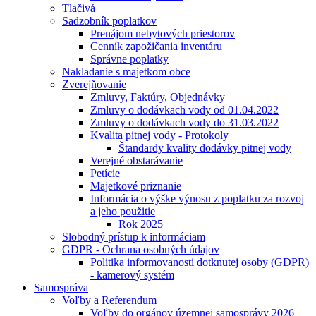
Tlačivá
Sadzobník poplatkov
Prenájom nebytových priestorov
Cenník zapožičania inventáru
Správne poplatky
Nakladanie s majetkom obce
Zverejňovanie
Zmluvy, Faktúry, Objednávky
Zmluvy o dodávkach vody od 01.04.2022
Zmluvy o dodávkach vody do 31.03.2022
Kvalita pitnej vody - Protokoly
Štandardy kvality dodávky pitnej vody
Verejné obstarávanie
Petície
Majetkové priznanie
Informácia o výške výnosu z poplatku za rozvoj
a jeho použitie
Rok 2025
Slobodný prístup k informáciam
GDPR - Ochrana osobných údajov
Politika informovanosti dotknutej osoby (GDPR)
- kamerový systém
Samospráva
Voľby a Referendum
Voľby do orgánov územnej samosprávy 2026