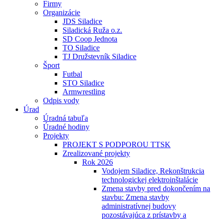
Firmy
Organizácie
JDS Siladice
Siladická Ruža o.z.
SD Coop Jednota
TO Siladice
TJ Družstevník Siladice
Šport
Futbal
STO Siladice
Armwrestling
Odpis vody
Úrad
Úradná tabuľa
Úradné hodiny
Projekty
PROJEKT S PODPOROU TTSK
Zrealizované projekty
Rok 2026
Vodojem Siladice, Rekonštrukcia
technologickej elektroinštalácie
Zmena stavby pred dokončením na
stavbu: Zmena stavby
administratívnej budovy
pozostávajúca z prístavby a