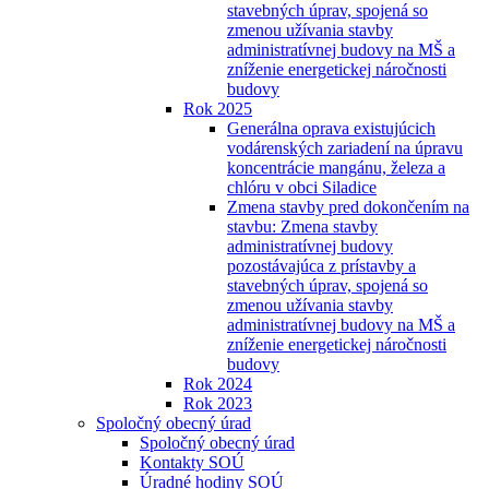
stavebných úprav, spojená so
zmenou užívania stavby
administratívnej budovy na MŠ a
zníženie energetickej náročnosti
budovy
Rok 2025
Generálna oprava existujúcich
vodárenských zariadení na úpravu
koncentrácie mangánu, železa a
chlóru v obci Siladice
Zmena stavby pred dokončením na
stavbu: Zmena stavby
administratívnej budovy
pozostávajúca z prístavby a
stavebných úprav, spojená so
zmenou užívania stavby
administratívnej budovy na MŠ a
zníženie energetickej náročnosti
budovy
Rok 2024
Rok 2023
Spoločný obecný úrad
Spoločný obecný úrad
Kontakty SOÚ
Úradné hodiny SOÚ