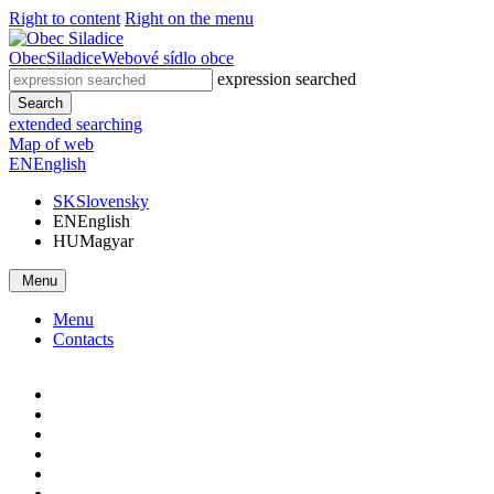
Right to content
Right on the menu
Obec
Siladice
Webové sídlo obce
expression searched
Search
extended searching
Map of web
EN
English
SK
Slovensky
EN
English
HU
Magyar
Menu
Menu
Contacts