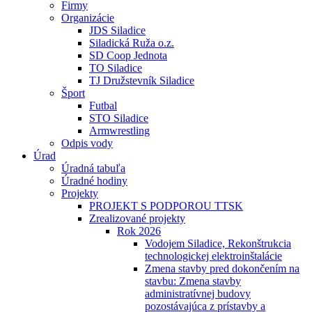
Firmy
Organizácie
JDS Siladice
Siladická Ruža o.z.
SD Coop Jednota
TO Siladice
TJ Družstevník Siladice
Šport
Futbal
STO Siladice
Armwrestling
Odpis vody
Úrad
Úradná tabuľa
Úradné hodiny
Projekty
PROJEKT S PODPOROU TTSK
Zrealizované projekty
Rok 2026
Vodojem Siladice, Rekonštrukcia
technologickej elektroinštalácie
Zmena stavby pred dokončením na
stavbu: Zmena stavby
administratívnej budovy
pozostávajúca z prístavby a