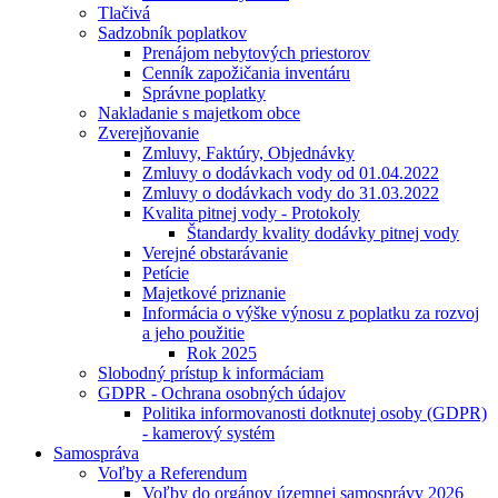
Tlačivá
Sadzobník poplatkov
Prenájom nebytových priestorov
Cenník zapožičania inventáru
Správne poplatky
Nakladanie s majetkom obce
Zverejňovanie
Zmluvy, Faktúry, Objednávky
Zmluvy o dodávkach vody od 01.04.2022
Zmluvy o dodávkach vody do 31.03.2022
Kvalita pitnej vody - Protokoly
Štandardy kvality dodávky pitnej vody
Verejné obstarávanie
Petície
Majetkové priznanie
Informácia o výške výnosu z poplatku za rozvoj
a jeho použitie
Rok 2025
Slobodný prístup k informáciam
GDPR - Ochrana osobných údajov
Politika informovanosti dotknutej osoby (GDPR)
- kamerový systém
Samospráva
Voľby a Referendum
Voľby do orgánov územnej samosprávy 2026