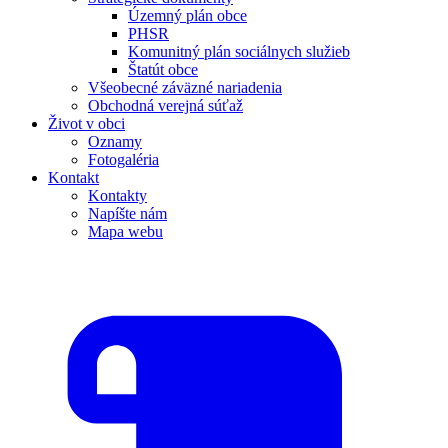
Územný plán obce
PHSR
Komunitný plán sociálnych služieb
Štatút obce
Všeobecné záväzné nariadenia
Obchodná verejná súťaž
Život v obci
Oznamy
Fotogaléria
Kontakt
Kontakty
Napíšte nám
Mapa webu