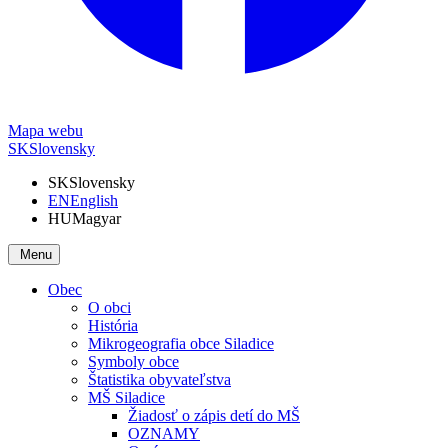
Mapa webu
SK
Slovensky
SK
Slovensky
EN
English
HU
Magyar
Menu
Obec
O obci
História
Mikrogeografia obce Siladice
Symboly obce
Štatistika obyvateľstva
MŠ Siladice
Žiadosť o zápis detí do MŠ
OZNAMY