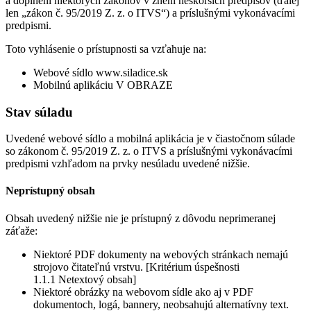
a doplnení niektorých zákonov v znení neskorších predpisov (ďalej
len „zákon č. 95/2019 Z. z. o ITVS“) a príslušnými vykonávacími
predpismi.
Toto vyhlásenie o prístupnosti sa vzťahuje na:
Webové sídlo www.siladice.sk
Mobilnú aplikáciu V OBRAZE
Stav súladu
Uvedené webové sídlo a mobilná aplikácia je v čiastočnom súlade
so zákonom č. 95/2019 Z. z. o ITVS a príslušnými vykonávacími
predpismi vzhľadom na prvky nesúladu uvedené nižšie.
Neprístupný obsah
Obsah uvedený nižšie nie je prístupný z dôvodu neprimeranej
záťaže:
Niektoré PDF dokumenty na webových stránkach nemajú
strojovo čitateľnú vrstvu. [Kritérium úspešnosti
1.1.1 Netextový obsah]
Niektoré obrázky na webovom sídle ako aj v PDF
dokumentoch, logá, bannery, neobsahujú alternatívny text.