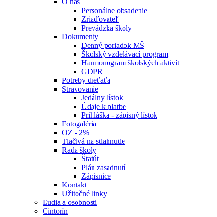
O nás
Personálne obsadenie
Zriaďovateľ
Prevádzka školy
Dokumenty
Denný poriadok MŠ
Školský vzdelávací program
Harmonogram školských aktivít
GDPR
Potreby dieťaťa
Stravovanie
Jedálny lístok
Údaje k platbe
Prihláška - zápisný lístok
Fotogaléria
OZ - 2%
Tlačivá na stiahnutie
Rada školy
Štatút
Plán zasadnutí
Zápisnice
Kontakt
Užitočné linky
Ľudia a osobnosti
Cintorín