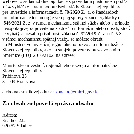
webového sídla/mobilnej aplikácie s pravidlami prístupnosti podľa
§ 14 vyhlášky Úradu podpredsedu vlády Slovenskej republiky
pre investície a informatizáciu č. 78/2020 Z. z. o štandardoch
pre informačné technológie verejnej správy v znení vyhlášky č.
546/2021 Z. z. v rámci mechanizmu spätnej väzby alebo v prípade
neuspokojivej odpovede na žiadosť o informáciu alebo obsah, ktorý
je vyňatý z rozsahu pôsobnosti zákona č. 95/2019 Z. z. o ITVS
v rámci mechanizmu spätnej väzby, sa môžete obrátiť
na Ministerstvo investícií, regionálneho rozvoja a informatizácie
Slovenskej republiky, ako na subjekt poverený presadzovaním
Smernice (EÚ) 2016/2102, na adrese:
Ministerstvo investícií, regionálneho rozvoja a informatizácie
Slovenskej republiky
Pribinova 25
811 09 Bratislava
alebo na e-mailovej adrese:
standard@mirri.gov.sk
.
Za obsah zodpovedá správca obsahu
Adresa:
Siladice 232
920 52 Siladice