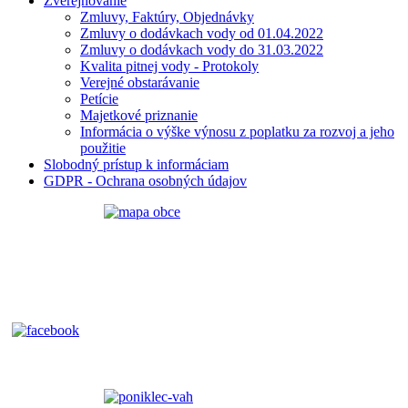
Zverejňovanie
Zmluvy, Faktúry, Objednávky
Zmluvy o dodávkach vody od 01.04.2022
Zmluvy o dodávkach vody do 31.03.2022
Kvalita pitnej vody - Protokoly
Verejné obstarávanie
Petície
Majetkové priznanie
Informácia o výške výnosu z poplatku za rozvoj a jeho
použitie
Slobodný prístup k informáciam
GDPR - Ochrana osobných údajov