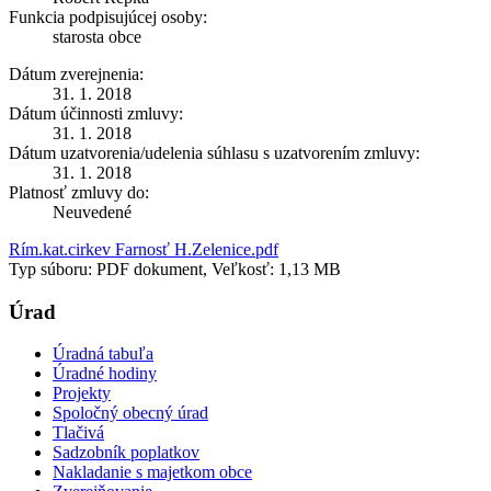
Funkcia podpisujúcej osoby:
starosta obce
Dátum zverejnenia:
31. 1. 2018
Dátum účinnosti zmluvy:
31. 1. 2018
Dátum uzatvorenia/udelenia súhlasu s uzatvorením zmluvy:
31. 1. 2018
Platnosť zmluvy do:
Neuvedené
Rím.kat.cirkev Farnosť H.Zelenice.pdf
Typ súboru: PDF dokument, Veľkosť: 1,13 MB
Úrad
Úradná tabuľa
Úradné hodiny
Projekty
Spoločný obecný úrad
Tlačivá
Sadzobník poplatkov
Nakladanie s majetkom obce