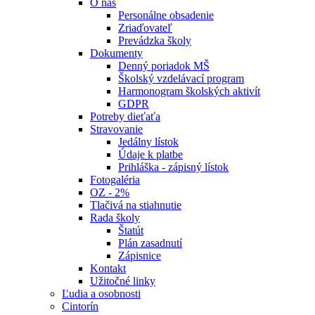
O nás
Personálne obsadenie
Zriaďovateľ
Prevádzka školy
Dokumenty
Denný poriadok MŠ
Školský vzdelávací program
Harmonogram školských aktivít
GDPR
Potreby dieťaťa
Stravovanie
Jedálny lístok
Údaje k platbe
Prihláška - zápisný lístok
Fotogaléria
OZ - 2%
Tlačivá na stiahnutie
Rada školy
Štatút
Plán zasadnutí
Zápisnice
Kontakt
Užitočné linky
Ľudia a osobnosti
Cintorín