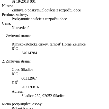
Si-19/2018-001
Názov:
Zmluva o poskytnutí dotácie z rozpočtu obce
Predmet zmluvy:
Poskytnutie dotácie z rozpočtu obce
Cena:
Neuvedené
1. Zmluvná strana:
Rímskokatolícka cirkev, farnosť Horné Zelenice
IČO:
34014284
2. Zmluvná strana:
Obec Siladice
IČO:
00312967
DIČ:
2021268161
Adresa:
Siladice 232, 92052 Siladice
Meno podpisujúcej osoby:
Róbert Repka