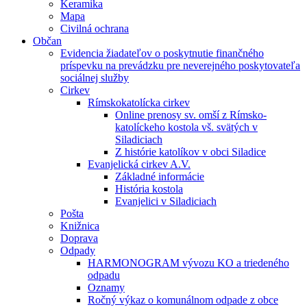
Keramika
Mapa
Civilná ochrana
Občan
Evidencia žiadateľov o poskytnutie finančného
príspevku na prevádzku pre neverejného poskytovateľa
sociálnej služby
Cirkev
Rímskokatolícka cirkev
Online prenosy sv. omší z Rímsko-
katolíckeho kostola vš. svätých v
Siladiciach
Z histórie katolíkov v obci Siladice
Evanjelická cirkev A.V.
Základné informácie
História kostola
Evanjelici v Siladiciach
Pošta
Knižnica
Doprava
Odpady
HARMONOGRAM vývozu KO a triedeného
odpadu
Oznamy
Ročný výkaz o komunálnom odpade z obce