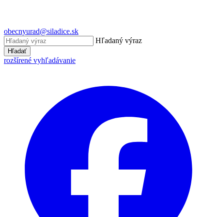
obecnyurad@siladice.sk
Hľadaný výraz
Hľadať
rozšírené vyhľadávanie