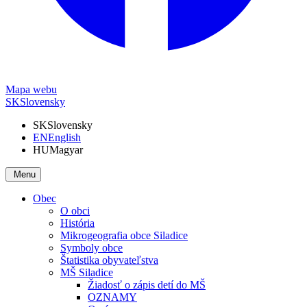
Mapa webu
SK
Slovensky
SK
Slovensky
EN
English
HU
Magyar
Menu
Obec
O obci
História
Mikrogeografia obce Siladice
Symboly obce
Štatistika obyvateľstva
MŠ Siladice
Žiadosť o zápis detí do MŠ
OZNAMY