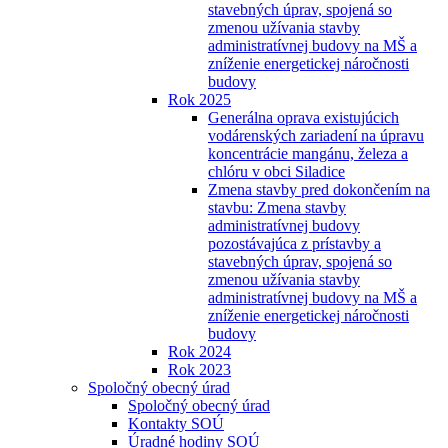
stavebných úprav, spojená so
zmenou užívania stavby
administratívnej budovy na MŠ a
zníženie energetickej náročnosti
budovy
Rok 2025
Generálna oprava existujúcich
vodárenských zariadení na úpravu
koncentrácie mangánu, železa a
chlóru v obci Siladice
Zmena stavby pred dokončením na
stavbu: Zmena stavby
administratívnej budovy
pozostávajúca z prístavby a
stavebných úprav, spojená so
zmenou užívania stavby
administratívnej budovy na MŠ a
zníženie energetickej náročnosti
budovy
Rok 2024
Rok 2023
Spoločný obecný úrad
Spoločný obecný úrad
Kontakty SOÚ
Úradné hodiny SOÚ