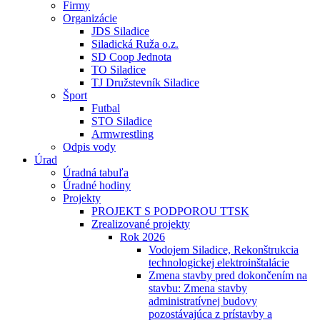
Firmy
Organizácie
JDS Siladice
Siladická Ruža o.z.
SD Coop Jednota
TO Siladice
TJ Družstevník Siladice
Šport
Futbal
STO Siladice
Armwrestling
Odpis vody
Úrad
Úradná tabuľa
Úradné hodiny
Projekty
PROJEKT S PODPOROU TTSK
Zrealizované projekty
Rok 2026
Vodojem Siladice, Rekonštrukcia
technologickej elektroinštalácie
Zmena stavby pred dokončením na
stavbu: Zmena stavby
administratívnej budovy
pozostávajúca z prístavby a